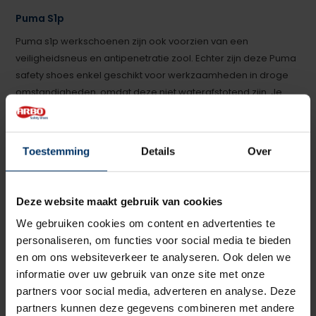
Puma S1p
Puma s1p werkschoenen zijn ook voorzien van een
veiligheidsneus en antipenetratie zool. Echter zijn deze Puma
safety shoes enkel geschikt voor werkzaamheden in droge
omstandigheden, omdat deze niet waterafstotend zijn. Je
ziet dan ook dat de Puma s1p modellen vaak gebruikt worden
in de logistiek of andere sectoren in binnen werkzaamheden.
Als je vooral buiten werkt kun je beter kijken naar
Toestemming
Details
Over
andere
werkschoenen
of
werklaarzen
.
Puma veiligheidsschoenen met een sportief uiterlijk
Deze website maakt gebruik van cookies
Ben je op zoek naar een werkschoen waarbij het uiterlijk er
We gebruiken cookies om content en advertenties te
niet meteen uitziet als een typische werkschoen? Dan zit je
personaliseren, om functies voor social media te bieden
goed met Puma
veiligheidsschoenen
. In ons assortiment
en om ons websiteverkeer te analyseren. Ook delen we
hebben we modellen die een zeer sportief uiterlijk hebben en
informatie over uw gebruik van onze site met onze
bijna niet te onderscheiden zijn van een gewone sportieve of
partners voor social media, adverteren en analyse. Deze
casual schoenen. Hoge of lage modellen, lichte of donkere
partners kunnen deze gegevens combineren met andere