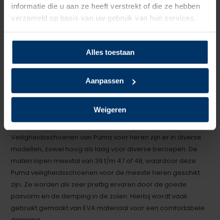
modellen: het is allemaal in ons assortiment te vinden.
informatie die u aan ze heeft verstrekt of die ze hebben
verzameld op basis van uw gebruik van hun services.
Puma werkschoenen dames
Puma werkschoenen zijn er ook voor dames. Veelal met een
echte damesleest die aanmerkelijk smaller zijn dan de heren
Alles toestaan
of unisex leest. Hierdoor hebben Puma
veiligheidsschoenen
voor dames
een betere pasvorm waardoor de schoenen
Aanpassen
beter aansluiten en niet als te breed ervaren worden. Door
de smallere leest zijn ze ook nog eens een stuk eleganter.
Weigeren
Veiligheidsschoenen Puma heren
Veiligheidsschoenen van Puma voor heren zijn er in diverse
modellen, zowel hoog als laag voor diverse beroepen. De
maten lopen meestal van 39 t/m 47 of 48, waardoor deze
Puma veiligheidsschoenen voor de meeste heren geschikt
zijn. Ze worden als zeer prettig ervaren door de goede
pasvorm en de demping in de zolen. Hierbij wordt vaak
gebruikt gemaakt van EVA materiaal voor een comfortabele
demping.