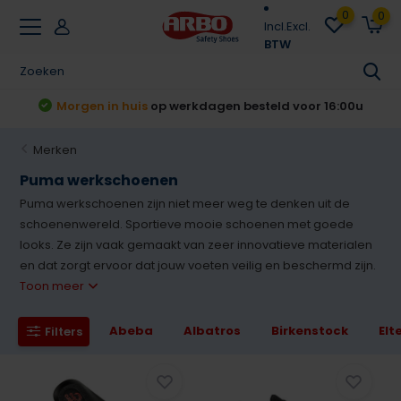
0
0
Incl.
Excl.
BTW
t
Morgen in huis
op werkdagen besteld voor 16:00u
Merken
Puma werkschoenen
Puma werkschoenen zijn niet meer weg te denken uit de
schoenenwereld. Sportieve mooie schoenen met goede
looks. Ze zijn vaak gemaakt van zeer innovatieve materialen
en dat zorgt ervoor dat jouw voeten veilig en beschermd zijn.
Toon meer
Abeba
Albatros
Birkenstock
Elt
Filters