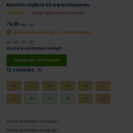
Monitor Hybrid S3 werkschoenen
Bekijk alles Werkschoenen
79,95
excl. btw
Verwachte levering: 5 - 10 werkdagen
0
0
:
0
0
:
0
0
:
0
0
Grotere aantallen nodig?
Vraag een offerte aan
12 variaties
36
36
37
38
39
40
41
42
43
44
45
46
47
Achteraf betalen mogelijk!
Achteraf betalen mogelijk!