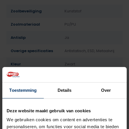
Zoolbeveiliging
Kunststof
Zoolmateriaal
PU/PU
Antislip
Ja
Overige specificaties
Antistatisch, ESD, Metaalvrij
Kleur
Zwart
Beoordelingen
Toestemming
Details
Over
5
5
Gebaseerd op 2 beoordeling(en)
van
Deze website maakt gebruik van cookies
Schrijf je eigen review
We gebruiken cookies om content en advertenties te
personaliseren, om functies voor social media te bieden