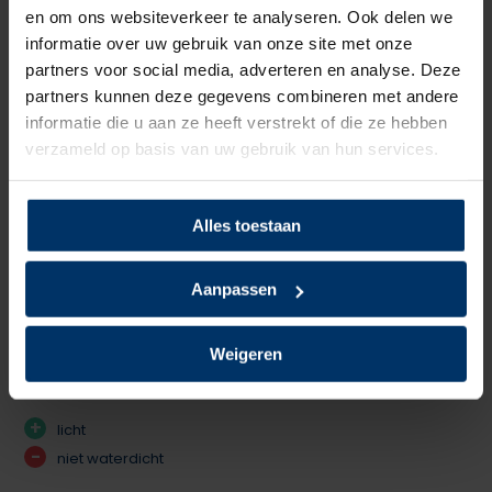
5
van 5
en om ons websiteverkeer te analyseren. Ook delen we
Stevige schoenen die een hoop kunnen hebben. Halfhoog is
informatie over uw gebruik van onze site met onze
partners voor social media, adverteren en analyse. Deze
top: geeft wel steun aan enkel maar beperkt bewegingen
partners kunnen deze gegevens combineren met andere
niet. Kreeg van werkgever een 2e hands set die in 3/4 jaar
informatie die u aan ze heeft verstrekt of die ze hebben
intensief gebruikt zijn tijdens opleiding en werk. Heb nu
verzameld op basis van uw gebruik van hun services.
nieuwe besteld
+
Goede stevige verharde neus
Alles toestaan
+
Half hoog
Gepost door: Floor Pape op 29 Mei 2024
Aanpassen
5
van 5
Weigeren
Medewerker is er erg blij mee, licht aan de voeten.
+
licht
-
niet waterdicht