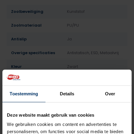
Zoolbeveiliging
Kunststof
Zoolmateriaal
PU/PU
Antislip
Ja
Overige specificaties
Antistatisch, ESD, Metaalvrij
Kleur
Zwart
Beoordelingen
Toestemming
Details
Over
5
5
Gebaseerd op 2 beoordeling(en)
van
Deze website maakt gebruik van cookies
Schrijf je eigen review
We gebruiken cookies om content en advertenties te
personaliseren, om functies voor social media te bieden