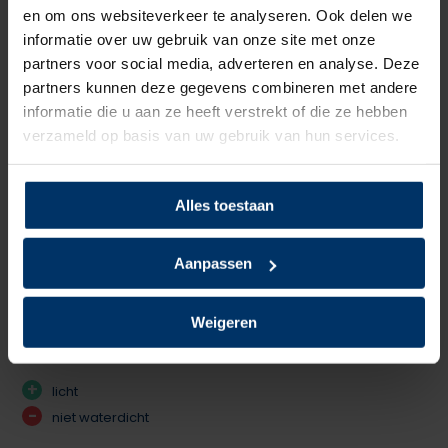
5
van 5
en om ons websiteverkeer te analyseren. Ook delen we
Stevige schoenen die een hoop kunnen hebben. Halfhoog is
informatie over uw gebruik van onze site met onze
partners voor social media, adverteren en analyse. Deze
top: geeft wel steun aan enkel maar beperkt bewegingen
partners kunnen deze gegevens combineren met andere
niet. Kreeg van werkgever een 2e hands set die in 3/4 jaar
informatie die u aan ze heeft verstrekt of die ze hebben
intensief gebruikt zijn tijdens opleiding en werk. Heb nu
verzameld op basis van uw gebruik van hun services.
nieuwe besteld
+
Goede stevige verharde neus
Alles toestaan
+
Half hoog
Gepost door: Floor Pape op 29 Mei 2024
Aanpassen
5
van 5
Weigeren
Medewerker is er erg blij mee, licht aan de voeten.
+
licht
-
niet waterdicht