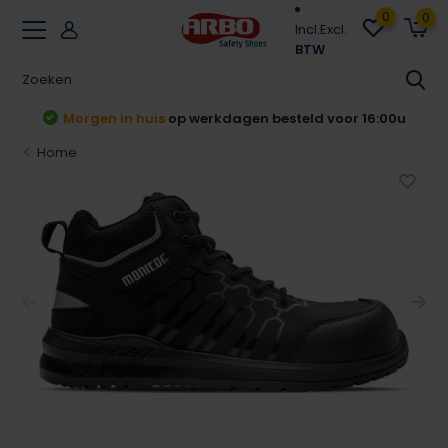
0
0
Incl.
Excl.
BTW
t
Morgen in huis
op werkdagen besteld voor 16:00u
Home