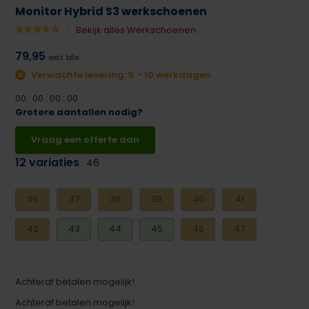
Monitor Hybrid S3 werkschoenen
Bekijk alles Werkschoenen
79,95
excl. btw
Verwachte levering: 5 - 10 werkdagen
0
0
:
0
0
:
0
0
:
0
0
Grotere aantallen nodig?
Vraag een offerte aan
12 variaties
46
36
37
38
39
40
41
42
43
44
45
46
47
Achteraf betalen mogelijk!
Achteraf betalen mogelijk!