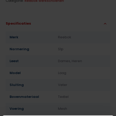
Categorie:
Reebok werkschoenen
Specificaties
Merk
Reebok
Normering
S1p
Leest
Dames, Heren
Model
Laag
Sluiting
Veter
Bovenmateriaal
Textiel
Voering
Mesh