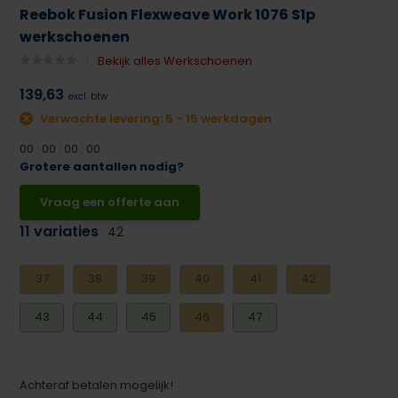
Reebok Fusion Flexweave Work 1076 S1p
werkschoenen
Bekijk alles Werkschoenen
139,63
excl. btw
Verwachte levering: 5 - 15 werkdagen
0
0
:
0
0
:
0
0
:
0
0
Grotere aantallen nodig?
Vraag een offerte aan
11 variaties
42
37
38
39
40
41
42
43
44
45
46
47
Achteraf betalen mogelijk!