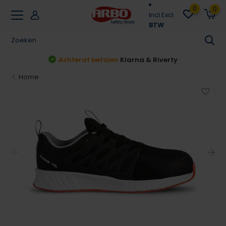
0
0
Incl.
Excl.
BTW
Achteraf betalen
Klarna & Riverty
Home