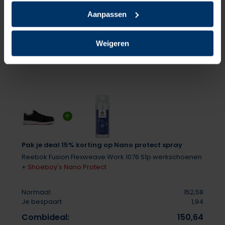
Er zijn nog geen reviews geschreven over dit product..
Aanpassen
Delen
Weigeren
Pak je deal 15% korting op Nano protect spray
Reebok Fusion Flexweave Work 1076 S1p werkschoenen
+
Shoeboy's Nano Protect
Normaal:
152,58
Je bespaart
1,94
Combideal:
150,64