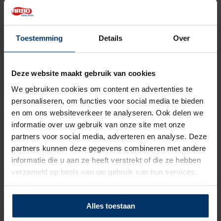
Neusbeveiliging
Kunststof
Zoolbeveiliging
Kunststof
Toestemming
Details
Over
Zoolmateriaal
Rubber/EVA
Deze website maakt gebruik van cookies
Antislip
Ja
We gebruiken cookies om content en advertenties te
Overige specificaties
Antistatisch, Metaalvrij
personaliseren, om functies voor social media te bieden
en om ons websiteverkeer te analyseren. Ook delen we
Kleur
Zwart
informatie over uw gebruik van onze site met onze
partners voor social media, adverteren en analyse. Deze
Beoordelingen
partners kunnen deze gegevens combineren met andere
informatie die u aan ze heeft verstrekt of die ze hebben
verzameld op basis van uw gebruik van hun services.
0
5
Gebaseerd op 0 beoordeling(en)
van
Alles toestaan
Schrijf je eigen review