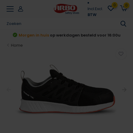
0
0
Incl.
Excl.
BTW
t
Morgen in huis
op werkdagen besteld voor 16:00u
Home