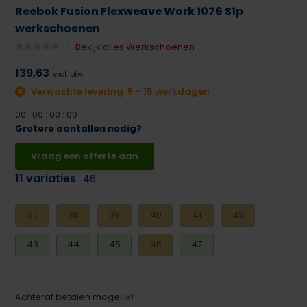
Reebok Fusion Flexweave Work 1076 S1p
werkschoenen
Bekijk alles Werkschoenen
139,63
excl. btw
Verwachte levering: 5 - 15 werkdagen
0
0
:
0
0
:
0
0
:
0
0
Grotere aantallen nodig?
Vraag een offerte aan
11 variaties
46
37
38
39
40
41
42
43
44
45
46
47
Achteraf betalen mogelijk!