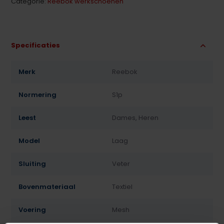
Categorie:
Reebok werkschoenen
Specificaties
Merk
Reebok
Normering
S1p
Leest
Dames, Heren
Model
Laag
Sluiting
Veter
Bovenmateriaal
Textiel
Voering
Mesh