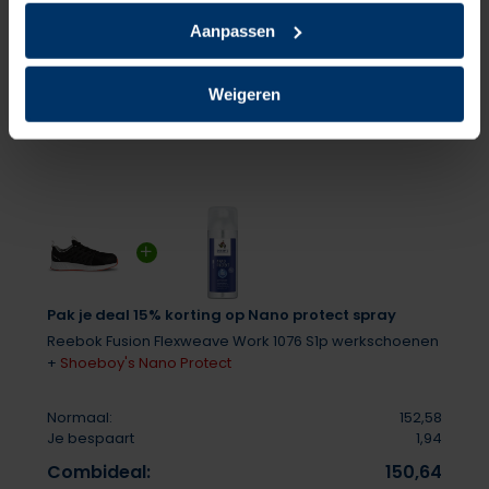
Er zijn nog geen reviews geschreven over dit product..
Aanpassen
Delen
Weigeren
Pak je deal 15% korting op Nano protect spray
Reebok Fusion Flexweave Work 1076 S1p werkschoenen
+
Shoeboy's Nano Protect
Normaal:
152,58
Je bespaart
1,94
Combideal:
150,64