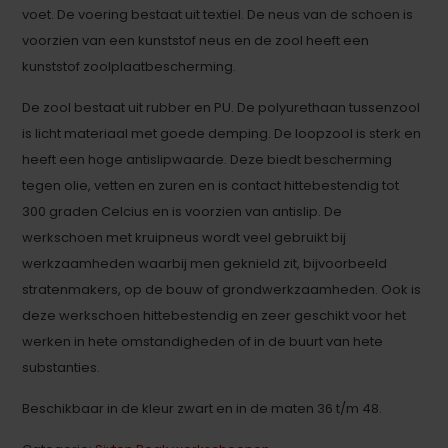
voet. De voering bestaat uit textiel. De neus van de schoen is
voorzien van een kunststof neus en de zool heeft een
kunststof zoolplaatbescherming.
De zool bestaat uit rubber en PU. De polyurethaan tussenzool
is licht materiaal met goede demping. De loopzool is sterk en
heeft een hoge antislipwaarde. Deze biedt bescherming
tegen olie, vetten en zuren en is contact hittebestendig tot
300 graden Celcius en is voorzien van antislip. De
werkschoen met kruipneus wordt veel gebruikt bij
werkzaamheden waarbij men geknield zit, bijvoorbeeld
stratenmakers, op de bouw of grondwerkzaamheden. Ook is
deze werkschoen hittebestendig en zeer geschikt voor het
werken in hete omstandigheden of in de buurt van hete
substanties.
Beschikbaar in de kleur zwart en in de maten 36 t/m 48.