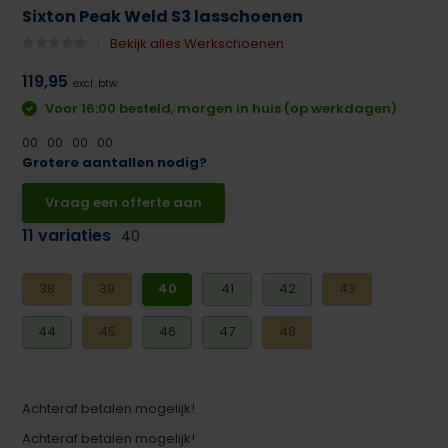
Sixton Peak Weld S3 lasschoenen
Bekijk alles Werkschoenen
119,95
excl. btw
Voor 16:00 besteld, morgen in huis (op werkdagen)
0
0
:
0
0
:
0
0
:
0
0
Grotere aantallen nodig?
Vraag een offerte aan
11 variaties
40
38
39
40
41
42
43
44
45
46
47
48
Achteraf betalen mogelijk!
Achteraf betalen mogelijk!