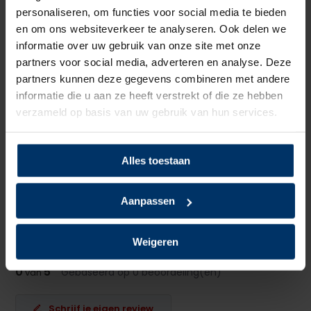
Neusbeveiliging
Kunststof
personaliseren, om functies voor social media te bieden
en om ons websiteverkeer te analyseren. Ook delen we
Zoolbeveiliging
Kunststof
informatie over uw gebruik van onze site met onze
partners voor social media, adverteren en analyse. Deze
Zoolmateriaal
Rubber/PU
partners kunnen deze gegevens combineren met andere
informatie die u aan ze heeft verstrekt of die ze hebben
Antislip
Ja
verzameld op basis van uw gebruik van hun services.
Lasschoen, Hittebestendig,
Overige specificaties
Kruipneus
Alles toestaan
Kleur
Zwart
Aanpassen
Beoordelingen
Weigeren
0
5
Gebaseerd op 0 beoordeling(en)
van
Schrijf je eigen review