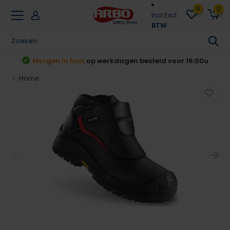
0
0
Incl.
Excl.
BTW
00u
Achteraf betalen
Klarna & Riverty
Home