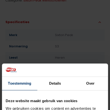
Categorie:
Sixton Peak werkschoenen
Specificaties
Merk
Sixton Peak
Normering
S3
Leest
Heren
Model
Hoog
Sluiting
Veter, Klittenband
Toestemming
Details
Over
Bovenmateriaal
Leder
Deze website maakt gebruik van cookies
Voering
Textiel
We gebruiken cookies om content en advertenties te