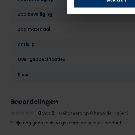
Zoolbeveiliging
Zoolmateriaal
Antislip
Overige specificaties
Kleur
Beoordelingen
0
5
van
Gebaseerd op 0 beoordeling(en)
Er zijn nog geen reviews geschreven over dit product..