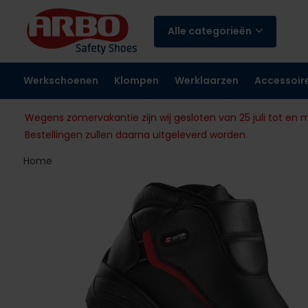
Alle categorieën
Werkschoenen
Klompen
Werklaarzen
Accessoir
Wegens zomervakantie zijn wij gesloten van 25 juli tot en 
Bestellingen zullen daarna uitgeleverd worden.
Home