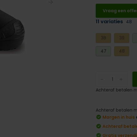
Vraag een offe
11 variaties
48
38
39
47
48
-
+
Achteraf betalen m
Achteraf betalen m
Morgen in huis
Achteraf betal
Gratis verzend