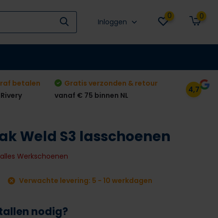
0
0
Inloggen
raf betalen
Gratis verzonden & retour
4,7
 Rivery
vanaf € 75 binnen NL
eak Weld S3 lasschoenen
k alles Werkschoenen
Verwachte levering: 5 - 10 werkdagen
tallen nodig?