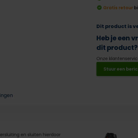
Gratis retour
b
Dit product is 
Heb je een v
dit product?
Onze klantenservice
Stuur een beric
ingen
sluiting en sluiten hierdoor