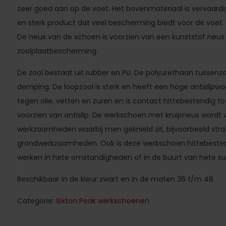
zeer goed aan op de voet. Het bovenmateriaal is vervaardigd 
en sterk product dat veel bescherming biedt voor de voet. D
De neus van de schoen is voorzien van een kunststof neus 
zoolplaatbescherming.
De zool bestaat uit rubber en PU. De polyurethaan tussenzo
demping. De loopzool is sterk en heeft een hoge antislipw
tegen olie, vetten en zuren en is contact hittebestendig to
voorzien van antislip. De werkschoen met kruipneus wordt ve
werkzaamheden waarbij men geknield zit, bijvoorbeeld str
grondwerkzaamheden. Ook is deze werkschoen hittebestend
werken in hete omstandigheden of in de buurt van hete su
Beschikbaar in de kleur zwart en in de maten 36 t/m 48.
Categorie:
Sixton Peak werkschoenen