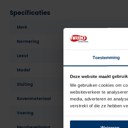
Specificaties
Merk
Normering
Leest
Toestemming
Model
Deze website maakt gebruik
Sluiting
We gebruiken cookies om cont
websiteverkeer te analyseren
Bovenmateriaal
media, adverteren en analys
verstrekt of die ze hebben v
Voering
Neusbeveiliging
Weigeren