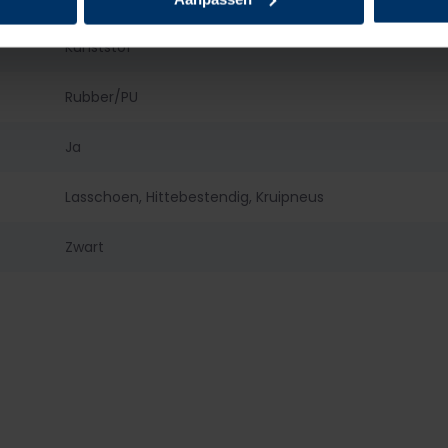
Kunststof
Rubber/PU
Ja
Lasschoen, Hittebestendig, Kruipneus
Zwart