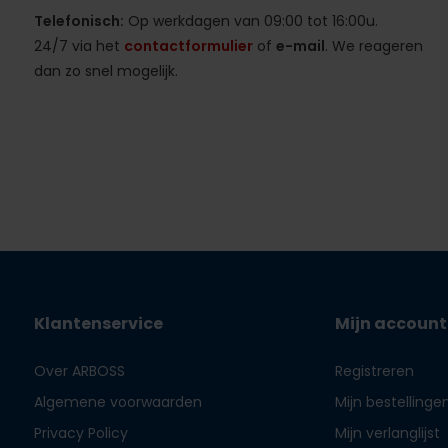
Telefonisch:
Op werkdagen van 09:00 tot 16:00u.
24/7 via het
contactformulier
of
e-mail
. We reageren
dan zo snel mogelijk.
Klantenservice
Mijn account
Over ARBOSS
Registreren
Algemene voorwaarden
Mijn bestellinge
Privacy Policy
Mijn verlanglijst