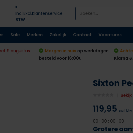
Incl.
Excl.
Klantenservice
BTW
es
Sale
Merken
Zakelijk
Contact
Vacatures
met 9 augustus.
Morgen in huis
op werkdagen
Achte
besteld voor 16:00u
Klarna &
Sixton P
Bekij
119,95
excl. btw
0
0
:
0
0
:
0
0
:
0
0
Grotere aan