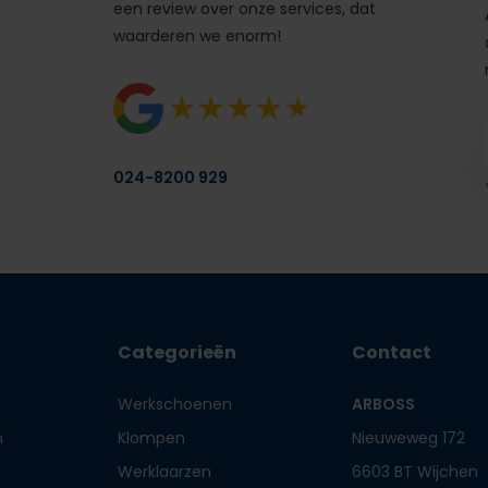
een review over onze services, dat
waarderen we enorm!
024-8200 929
Categorieën
Contact
Werkschoenen
ARBOSS
n
Klompen
Nieuweweg 172
Werklaarzen
6603 BT Wijchen