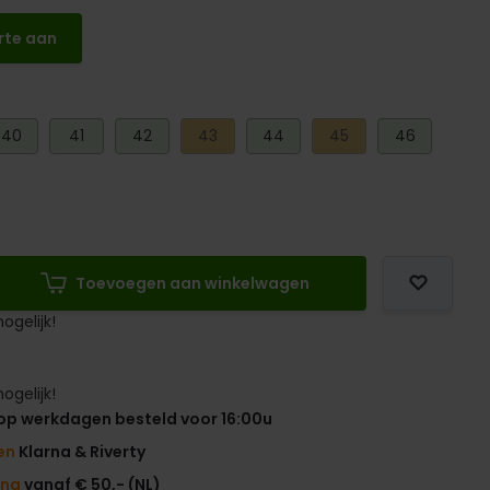
rte aan
40
41
42
43
44
45
46
Toevoegen aan winkelwagen
ogelijk!
ogelijk!
op werkdagen besteld voor 16:00u
en
Klarna & Riverty
ing
vanaf € 50,- (NL)