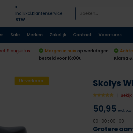
Incl.
Excl.
Klantenservice
BTW
es
Sale
Merken
Zakelijk
Contact
Vacatures
met 9 augustus.
Morgen in huis
op werkdagen
Achte
besteld voor 16:00u
Klarna &
Skolys W
Uitverkoop!
Bekijk
50,95
excl. btw
0
0
:
0
0
:
0
0
:
0
0
Grotere aan