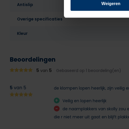
Weigeren
Antislip
Overige specificaties
Kleur
Beoordelingen
5
5
van
Gebaseerd op 1 beoordeling(en)
5
van 5
de klompen lopen heerlijk, zijn veil
+
Veilig en lopen heerlijk
-
de naamplakkers van skolly zou er 
die r niet meer uit gaat en blijft pla