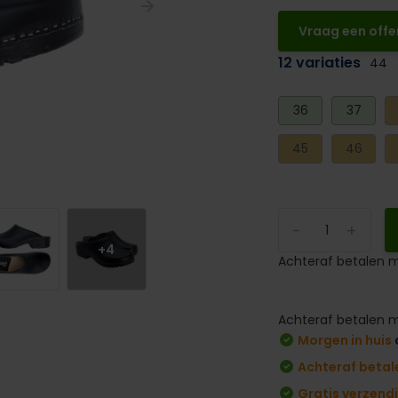
Vraag een offe
12 variaties
44
36
37
45
46
-
+
+4
Achteraf betalen m
Achteraf betalen m
Morgen in huis
Achteraf betal
Gratis verzend