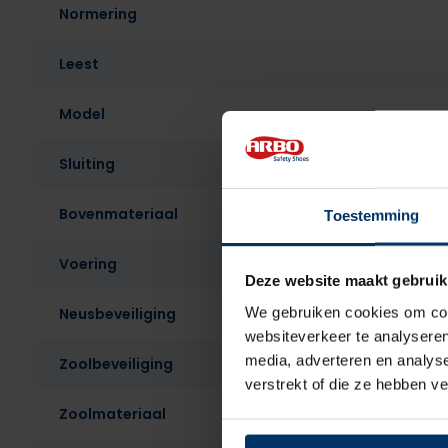
Normering
Leest
Model
Sluiting
Bovenmateriaal
Toestemming
Voering
Deze website maakt gebruik
We gebruiken cookies om cont
Neusbeveiliging
websiteverkeer te analyseren
media, adverteren en analys
Zoolbeveiliging
verstrekt of die ze hebben v
Zoolmateriaal