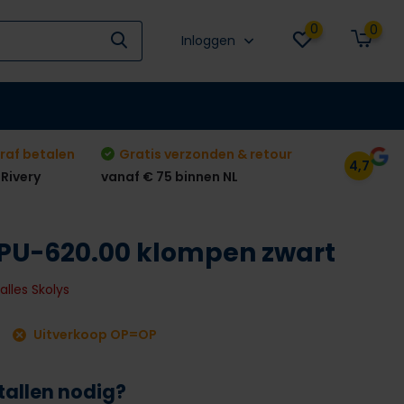
0
0
Inloggen
raf betalen
Gratis verzonden & retour
4,7
 Rivery
vanaf € 75 binnen NL
PU-620.00 klompen zwart
 alles Skolys
Uitverkoop OP=OP
tallen nodig?