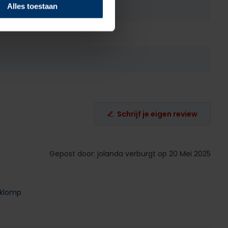
Alles toestaan
Schrijf je eigen review
Gepost door: jolanda verburgt op 20 Mei 2025
e klomp