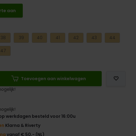
rte aan
38
39
40
41
42
43
44
47
Toevoegen aan winkelwagen
ogelijk!
ogelijk!
op werkdagen besteld voor 16:00u
en
Klarna & Riverty
ing
vanaf € 50,- (NL)