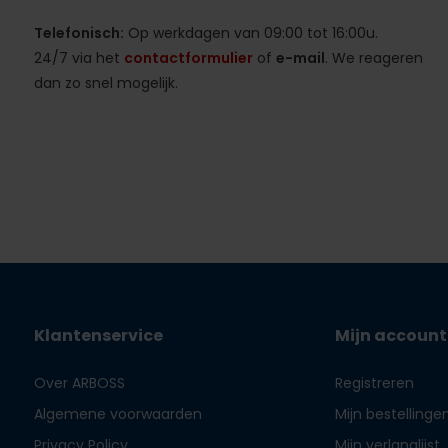
Telefonisch:
Op werkdagen van 09:00 tot 16:00u.
24/7 via het
contactformulier
of
e-mail
. We reageren
dan zo snel mogelijk.
Klantenservice
Mijn account
Over ARBOSS
Registreren
Algemene voorwaarden
Mijn bestellinge
Privacy Policy
Mijn verlanglijst