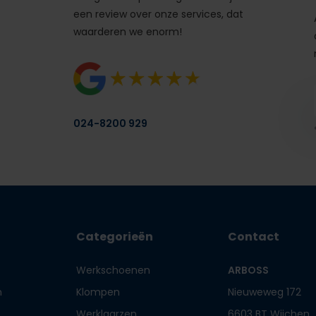
een review over onze services, dat
waarderen we enorm!
024-8200 929
Categorieën
Contact
Werkschoenen
ARBOSS
n
Klompen
Nieuweweg 172
Werklaarzen
6603 BT Wijchen