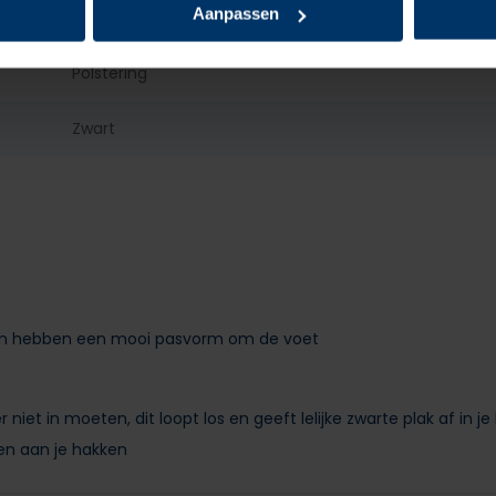
Aanpassen
Nee
Polstering
Zwart
ig en hebben een mooi pasvorm om de voet
niet in moeten, dit loopt los en geeft lelijke zwarte plak af in j
kken aan je hakken