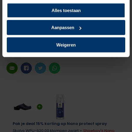
-
de naamplakkers van skolly zou er niet in moeten, dit
Alles toestaan
loopt los en geeft lelijke zwarte plak af in je klomp die r niet
meer uit gaat en blijft plakken aan je hakken
Aanpassen
Gepost door: jolanda verburgt op 20 Mei 2025
Weigeren
Delen
Pak je deal 15% korting op Nano protect spray
Skolys WPU-620.00 klompen zwart +
Shoeboy's Nano