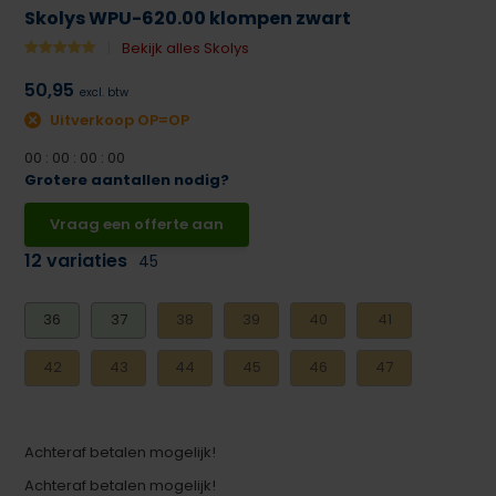
Skolys WPU-620.00 klompen zwart
Bekijk alles Skolys
50,95
excl. btw
Uitverkoop OP=OP
0
0
:
0
0
:
0
0
:
0
0
Grotere aantallen nodig?
Vraag een offerte aan
12 variaties
45
36
37
38
39
40
41
42
43
44
45
46
47
Achteraf betalen mogelijk!
Achteraf betalen mogelijk!