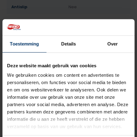
Antislip
Nee
Overige specificaties
Polstering
Kleur
Zwart
Toestemming
Details
Over
Beoordelingen
Deze website maakt gebruik van cookies
5
5
Gebaseerd op 1 beoordeling(en)
van
We gebruiken cookies om content en advertenties te
personaliseren, om functies voor social media te bieden
Schrijf je eigen review
en om ons websiteverkeer te analyseren. Ook delen we
informatie over uw gebruik van onze site met onze
partners voor social media, adverteren en analyse. Deze
5
van 5
partners kunnen deze gegevens combineren met andere
de klompen lopen heerlijk, zijn veilig en hebben een mooi
informatie die u aan ze heeft verstrekt of die ze hebben
pasvorm om de voet
verzameld op basis van uw gebruik van hun services.
+
Veilig en lopen heerlijk