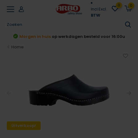
0
0
Incl.
Excl.
BTW
Achteraf betalen
Klarna & Riverty
Home
Uitverkoop!