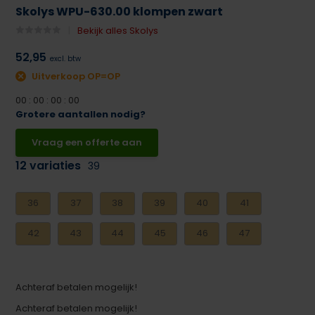
Skolys WPU-630.00 klompen zwart
Bekijk alles Skolys
52,95
excl. btw
Uitverkoop OP=OP
0
0
:
0
0
:
0
0
:
0
0
Grotere aantallen nodig?
Vraag een offerte aan
12 variaties
39
36
37
38
39
40
41
42
43
44
45
46
47
Achteraf betalen mogelijk!
Achteraf betalen mogelijk!