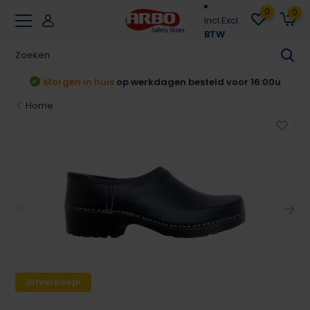
0
0
Incl.
Excl.
BTW
t
Morgen in huis
op werkdagen besteld voor 16:00u
Home
Uitverkoop!