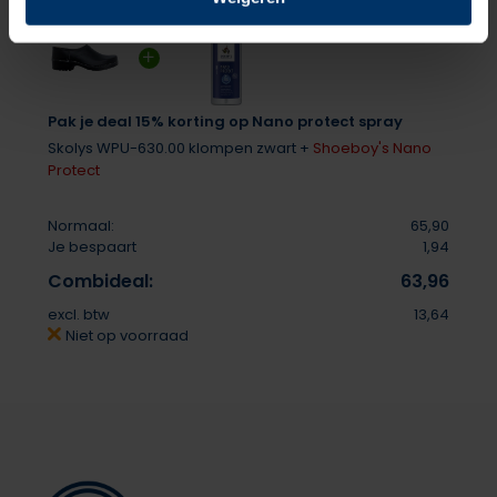
Pak je deal 15% korting op Nano protect spray
Skolys WPU-630.00 klompen zwart +
Shoeboy's Nano
Protect
Normaal:
65,90
Je bespaart
1,94
Combideal:
63,96
excl. btw
13,64
Niet op voorraad