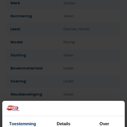
Merk
Skolys
Normering
Geen
Leest
Dames, Heren
Model
Klomp
Sluiting
Geen
Bovenmateriaal
Leder
Voering
Leder
Neusbeveiliging
Geen
Zoolbeveiliging
Geen
Zoolmateriaal
Hout + PU
Toestemming
Details
Over