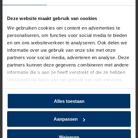
Antislip
Ja
Deze website maakt gebruik van cookies
Kleur
Zwart
We gebruiken cookies om content en advertenties te
personaliseren, om functies voor social media te bieden
Beoordelingen
en om ons websiteverkeer te analyseren. Ook delen we
informatie over uw gebruik van onze site met onze
0
5
Gebaseerd op 0 beoordeling(en)
partners voor social media, adverteren en analyse. Deze
van
partners kunnen deze gegevens combineren met andere
informatie die u aan ze heeft verstrekt of die ze hebben
Schrijf je eigen review
verzameld op basis van uw gebruik van hun services.
Er zijn nog geen reviews geschreven over dit product..
Delen
Alles toestaan
Aanpassen
Weigeren