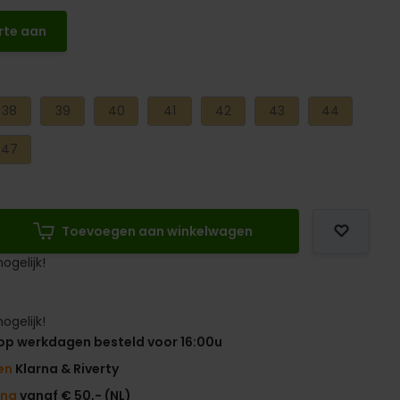
rte aan
38
39
40
41
42
43
44
47
Toevoegen aan winkelwagen
ogelijk!
ogelijk!
op werkdagen besteld voor 16:00u
en
Klarna & Riverty
ing
vanaf € 50,- (NL)