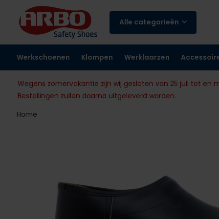
Alle categorieën
Werkschoenen
Klompen
Werklaarzen
Accessoir
Wegens zomervakantie zijn wij gesloten van 25 juli tot en 
Bestellingen zullen daarna uitgeleverd worden.
Home