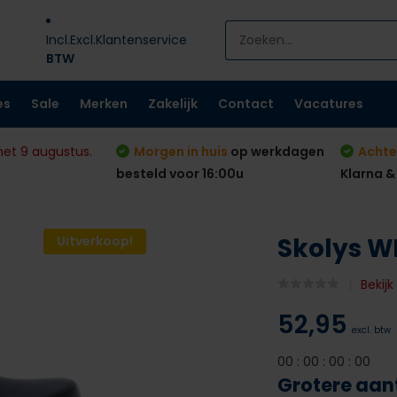
Incl.
Excl.
Klantenservice
BTW
es
Sale
Merken
Zakelijk
Contact
Vacatures
met 9 augustus.
Morgen in huis
op werkdagen
Achte
besteld voor 16:00u
Klarna &
Skolys W
Uitverkoop!
Bekijk
52,95
excl. btw
0
0
:
0
0
:
0
0
:
0
0
Grotere aan