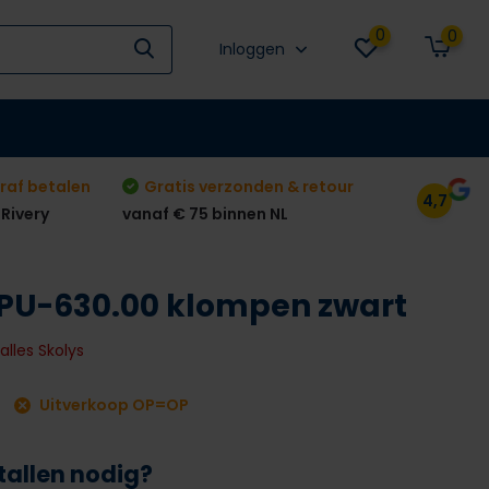
0
0
Inloggen
raf betalen
Gratis verzonden & retour
4,7
 Rivery
vanaf € 75 binnen NL
PU-630.00 klompen zwart
 alles Skolys
Uitverkoop OP=OP
tallen nodig?