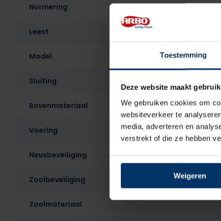
Normering
Leest
Toestemming
Model
Sluiting
Deze website maakt gebruik
We gebruiken cookies om cont
Bovenmateriaal
websiteverkeer te analyseren
media, adverteren en analys
Voering
verstrekt of die ze hebben v
Neusbeveiliging
Weigeren
Zoolbeveiliging
Zoolmateriaal