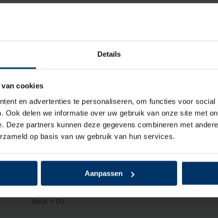
Geen
Dames, Heren
Details
Klomp
Geen
 van cookies
ent en advertenties te personaliseren, om functies voor social
Leder
. Ook delen we informatie over uw gebruik van onze site met on
e. Deze partners kunnen deze gegevens combineren met andere i
Leder
erzameld op basis van uw gebruik van hun services.
Geen
Aanpassen
Geen
Hout + PU