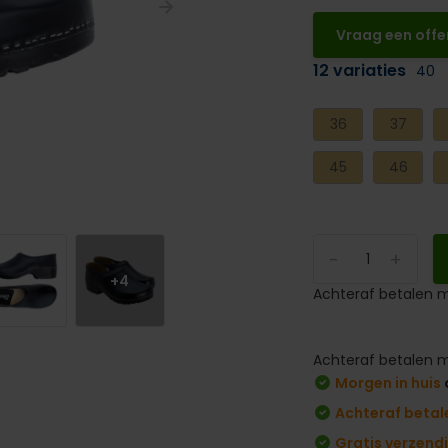
Vraag een offe
12 variaties
40
36
37
45
46
-
+
+4
Achteraf betalen m
Achteraf betalen m
Morgen in huis
Achteraf betal
Gratis verzend