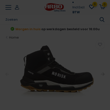
0
0
Incl.
Excl.
BTW
t
Morgen in huis
op werkdagen besteld voor 16:00u
Home