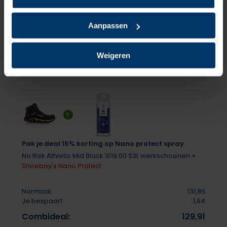
Er zijn nog geen reviews geschreven over dit product..
Delen
Aanpassen
Weigeren
Pak je deal 15% korting op Nano protect spray
No Risk Athletic Mid Black 1019.00 S3L werkschoenen +
Shoeboy's Nano Protect
Normaal:
131,85
Je bespaart
1,94
Combideal:
129,91