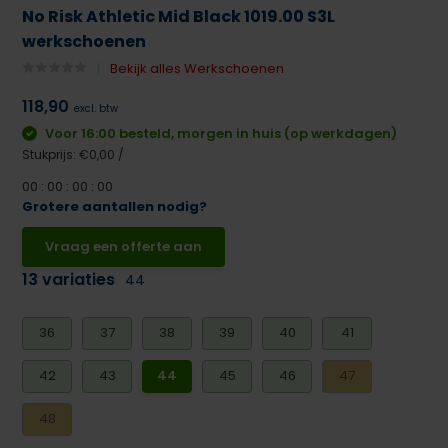
No Risk Athletic Mid Black 1019.00 S3L
werkschoenen
Bekijk alles Werkschoenen
118,90
excl. btw
Voor 16:00 besteld, morgen in huis (op werkdagen)
Stukprijs:
€0,00
/
0
0
:
0
0
:
0
0
:
0
0
Grotere aantallen nodig?
Vraag een offerte aan
13 variaties
44
36
37
38
39
40
41
42
43
44
45
46
47
48