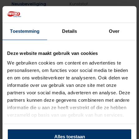
Neusbeveiliging
Kunststof
Zoolbeveiliging
Kunststof
Toestemming
Details
Over
Zoolmateriaal
Rubber/EVA
Antislip
Ja
Deze website maakt gebruik van cookies
Overige specificaties
ESD, Antistatisch, Metaalvrij
We gebruiken cookies om content en advertenties te
personaliseren, om functies voor social media te bieden
Kleur
Zwart
en om ons websiteverkeer te analyseren. Ook delen we
informatie over uw gebruik van onze site met onze
Beoordelingen
partners voor social media, adverteren en analyse. Deze
partners kunnen deze gegevens combineren met andere
informatie die u aan ze heeft verstrekt of die ze hebben
0
5
Gebaseerd op 0 beoordeling(en)
van
verzameld op basis van uw gebruik van hun services.
Schrijf je eigen review
Alles toestaan