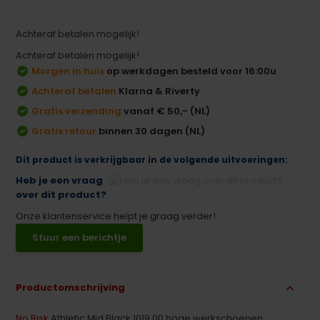
Achteraf betalen mogelijk!
Achteraf betalen mogelijk!
Morgen in huis
op werkdagen besteld voor 16:00u
Achteraf betalen
Klarna & Riverty
Gratis verzending
vanaf € 50,- (NL)
Gratis retour
binnen 30 dagen (NL)
Dit product is verkrijgbaar in de volgende uitvoeringen:
Heb je een vraag
over dit product?
Onze klantenservice helpt je graag verder!
Stuur een berichtje
Productomschrijving
No Risk
Athletic Mid Black 1019.00 hoge werkschoenen.