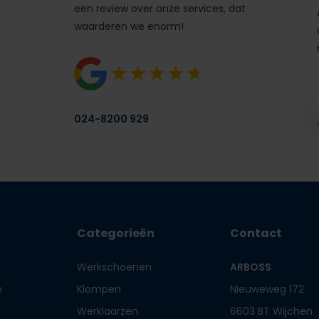
een review over onze services, dat
waarderen we enorm!
024-8200 929
Categorieën
Contact
Werkschoenen
ARBOSS
n
Klompen
Nieuweweg 172
Werklaarzen
6603 BT Wijchen