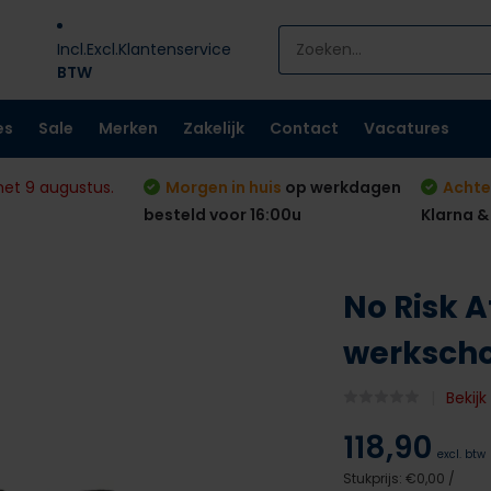
Incl.
Excl.
Klantenservice
BTW
es
Sale
Merken
Zakelijk
Contact
Vacatures
met 9 augustus.
Morgen in huis
op werkdagen
Achte
besteld voor 16:00u
Klarna &
No Risk A
werksch
Bekij
118,90
excl. btw
Stukprijs:
€0,00
/