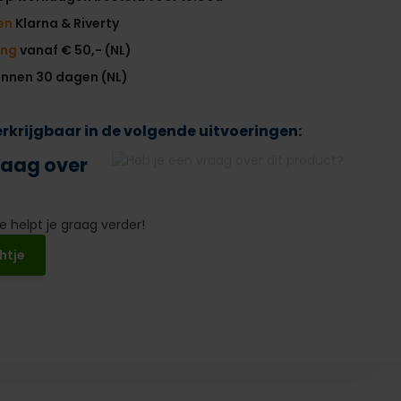
en
Klarna & Riverty
ing
vanaf € 50,- (NL)
innen 30 dagen (NL)
verkrijgbaar in de volgende uitvoeringen:
raag over
 helpt je graag verder!
htje