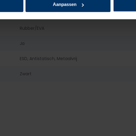
Aanpassen
Kunststof
Rubber/EVA
Ja
ESD, Antistatisch, Metaalvrij
Zwart