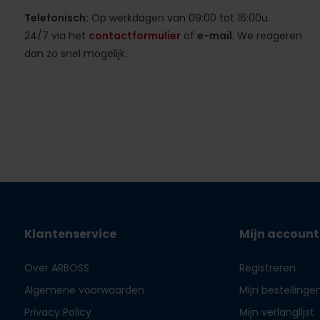
Telefonisch:
Op werkdagen van 09:00 tot 16:00u.
24/7 via het
contactformulier
of
e-mail
. We reageren
dan zo snel mogelijk.
Klantenservice
Mijn account
Over ARBOSS
Registreren
Algemene voorwaarden
Mijn bestellinge
Privacy Policy
Mijn verlanglijst