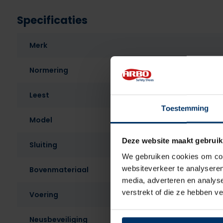
Specificaties
Merk
Normering
Leest
Toestemming
Model
Deze website maakt gebruik
Sluiting
We gebruiken cookies om cont
websiteverkeer te analyseren
Bovenmateriaal
media, adverteren en analys
verstrekt of die ze hebben v
Voering
Neusbeveiliging