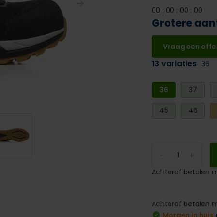
0
0
:
0
0
:
0
0
:
0
0
Grotere aan
Vraag een offe
13 variaties
36
36
37
45
46
-
+
Achteraf betalen m
Achteraf betalen m
Morgen in huis