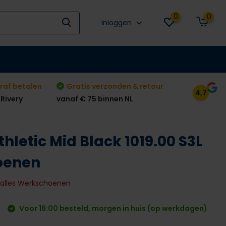
0
0
Inloggen
raf betalen
Gratis verzonden & retour
4,7
 Rivery
vanaf € 75 binnen NL
thletic Mid Black 1019.00 S3L
oenen
k alles Werkschoenen
Voor 16:00 besteld, morgen in huis (op werkdagen)