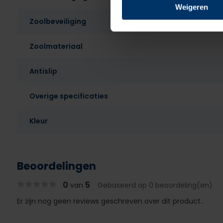
Weigeren
Zoolbeveiliging
Zoolmateriaal
Antislip
Overige specificaties
Kleur
Beoordelingen
0
5
van
Gebaseerd op 0 beoordeling(en)
Er zijn nog geen reviews geschreven over dit product..