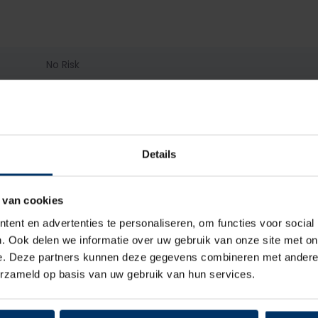
No Risk
S3
Dames, Heren
Details
Hoog
 van cookies
Veter
ent en advertenties te personaliseren, om functies voor social
. Ook delen we informatie over uw gebruik van onze site met on
Textiel
e. Deze partners kunnen deze gegevens combineren met andere i
erzameld op basis van uw gebruik van hun services.
Mesh
Kunststof