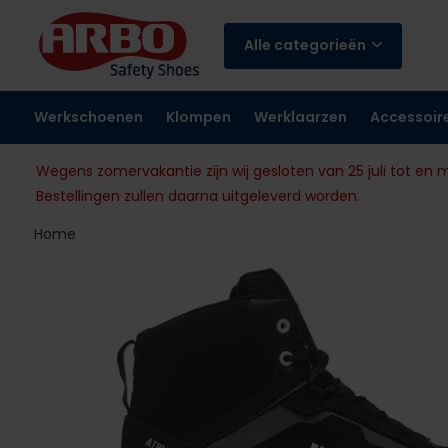
Alle categorieën
Werkschoenen
Klompen
Werklaarzen
Accessoir
Wegens zomervakantie zijn wij gesloten van 25 juli tot en 
Bestellingen zullen daarna uitgeleverd worden.
Home