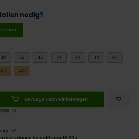
tallen nodig?
rte aan
38
39
40
41
42
43
44
47
48
Toevoegen aan winkelwagen
ogelijk!
ogelijk!
op werkdagen besteld voor 16:00u