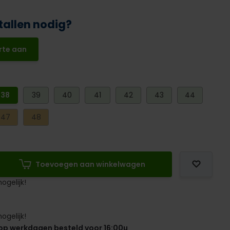
tallen nodig?
rte aan
38
39
40
41
42
43
44
47
48
Toevoegen aan winkelwagen
ogelijk!
ogelijk!
op werkdagen besteld voor 16:00u