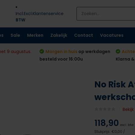
Incl.
Excl.
Klantenservice
BTW
es
Sale
Merken
Zakelijk
Contact
Vacatures
met 9 augustus.
Morgen in huis
op werkdagen
Achte
besteld voor 16:00u
Klarna &
No Risk A
werksch
Bekij
118,90
excl. btw
Stukprijs:
€0,00
/