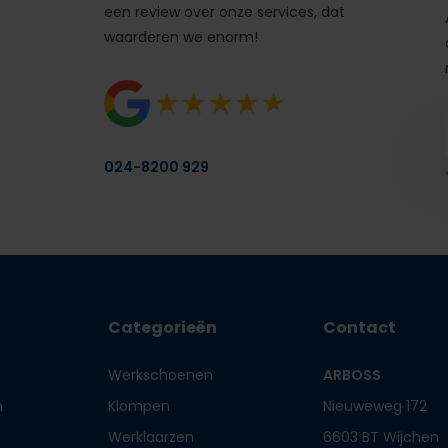
een review over onze services, dat
waarderen we enorm!
024-8200 929
Categorieën
Contact
Werkschoenen
ARBOSS
n
Klompen
Nieuweweg 172
Werklaarzen
6603 BT Wijchen