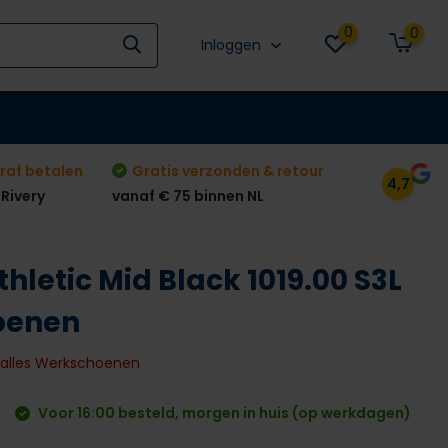
0
0
Inloggen
raf betalen
Gratis verzonden & retour
4,7
 Rivery
vanaf € 75 binnen NL
thletic Mid Black 1019.00 S3L
oenen
k alles Werkschoenen
Voor 16:00 besteld, morgen in huis (op werkdagen)