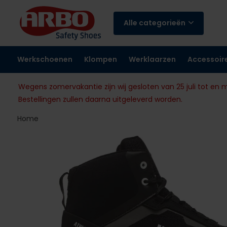
Alle categorieën
Werkschoenen
Klompen
Werklaarzen
Accessoir
Wegens zomervakantie zijn wij gesloten van 25 juli tot en 
Bestellingen zullen daarna uitgeleverd worden.
Home