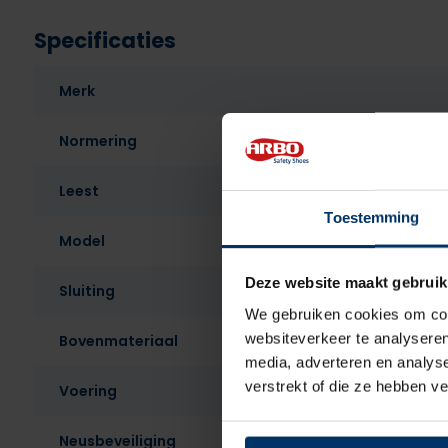
Specificaties
Merk
Normering
Leest
Toestemming
Model
Deze website maakt gebruik
Sluiting
We gebruiken cookies om cont
websiteverkeer te analyseren
Bovenmateriaal
media, adverteren en analys
verstrekt of die ze hebben v
Voering
Neusbeveiliging