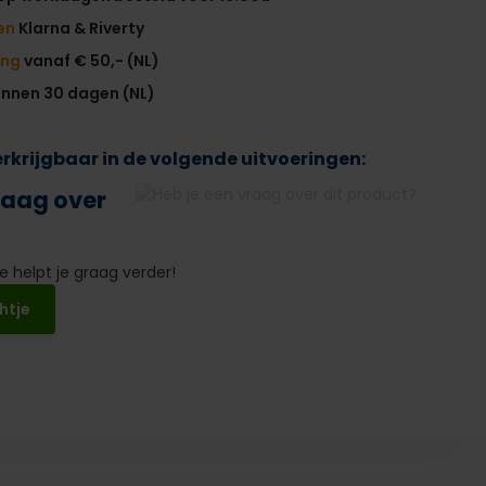
en
Klarna & Riverty
ing
vanaf € 50,- (NL)
innen 30 dagen (NL)
verkrijgbaar in de volgende uitvoeringen:
raag over
 helpt je graag verder!
htje