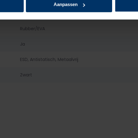
Aanpassen
Kunststof
Rubber/EVA
Ja
ESD, Antistatisch, Metaalvrij
Zwart