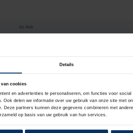
No Risk
S3
Dames, Heren
Details
Hoog
 van cookies
Veter
ent en advertenties te personaliseren, om functies voor social
. Ook delen we informatie over uw gebruik van onze site met on
Textiel
e. Deze partners kunnen deze gegevens combineren met andere i
erzameld op basis van uw gebruik van hun services.
Mesh
Kunststof