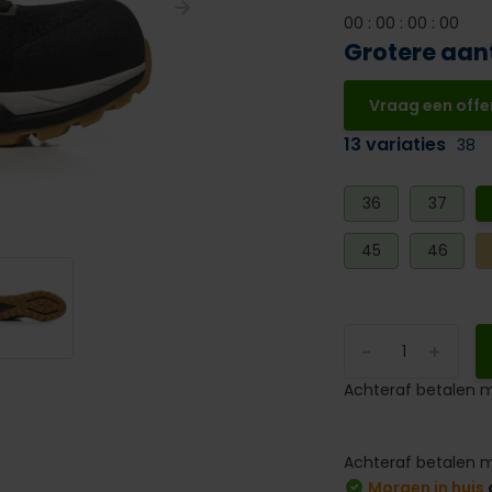
0
0
:
0
0
:
0
0
:
0
0
Grotere aan
Vraag een offe
13 variaties
38
36
37
45
46
-
+
Achteraf betalen m
Achteraf betalen m
Morgen in huis