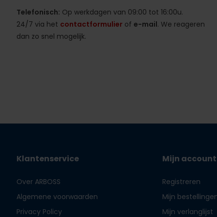
Telefonisch:
Op werkdagen van 09:00 tot 16:00u.
24/7 via het
contactformulier
of
e-mail
. We reageren
dan zo snel mogelijk.
Klantenservice
Mijn account
Over ARBOSS
Registreren
Algemene voorwaarden
Mijn bestellinge
Privacy Policy
Mijn verlanglijst