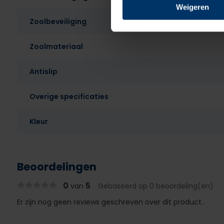
Weigeren
Zoolbeveiliging
Zoolmateriaal
Antislip
Overige specificaties
Kleur
Beoordelingen
0
5
van
Gebaseerd op 0 beoordeling(en)
Er zijn nog geen reviews geschreven over dit product..