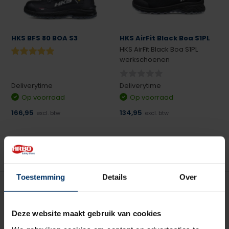
HKS BFS 80 BOA S3
HKS AirFit Black Boa S1PL
HKS AirFit Black Boa S1PL
werkschoenen
Deliverytime
Deliverytime
Op voorraad
Op voorraad
166,95
134,95
excl. btw
excl. btw
Toestemming
Details
Over
Deze website maakt gebruik van cookies