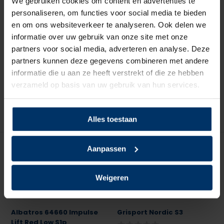
We gebruiken cookies om content en advertenties te
personaliseren, om functies voor social media te bieden
HKS CPO 10 S3
Sixton Peak Cima S3
en om ons websiteverkeer te analyseren. Ook delen we
informatie over uw gebruik van onze site met onze
Deliverytime
Deliverytime
partners voor social media, adverteren en analyse. Deze
Op voorraad
Op voorraad
partners kunnen deze gegevens combineren met andere
informatie die u aan ze heeft verstrekt of die ze hebben
128,50
112,50
excl. btw
excl. btw
verzameld op basis van uw gebruik van hun services.
Alles toestaan
Aanpassen
Weigeren
Albatros 64660 Impulse
Grisport Nordic S3
Lift Red Low S1p