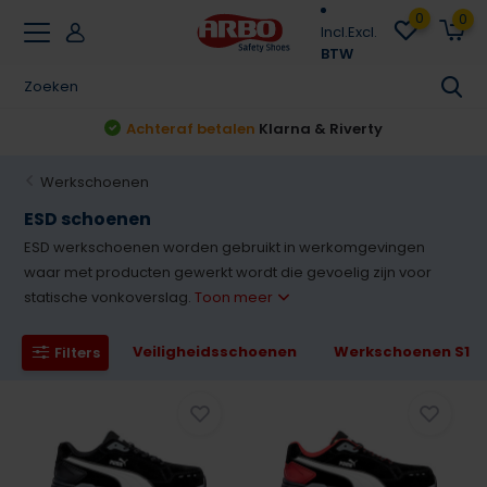
0
0
Incl.
Excl.
BTW
Achteraf betalen
Klarna & Riverty
Werkschoenen
ESD schoenen
ESD werkschoenen worden gebruikt in werkomgevingen
waar met producten gewerkt wordt die gevoelig zijn voor
statische vonkoverslag.
Toon meer
Veiligheidsschoenen
Werkschoenen S1
Filters