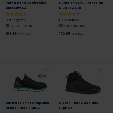
Puma 644620 Airtwist
Puma 644640 Frontside
Blue Low S3
Blue Low S1p
Deliverytime
Deliverytime
Op voorraad
Op voorraad
104,95
100,95
excl. btw
excl. btw
Albatros 64750 Impulse
Sixton Peak Auckland
AER55 Black Blue ...
High S3