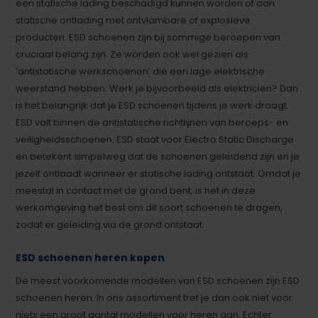
een statische lading beschadigd kunnen worden of aan
statische ontlading met ontvlambare of explosieve
producten. ESD schoenen zijn bij sommige beroepen van
cruciaal belang zijn. Ze worden ook wel gezien als
‘antistatische werkschoenen’ die een lage elektrische
weerstand hebben. Werk je bijvoorbeeld als elektricien? Dan
is het belangrijk dat je ESD schoenen tijdens je werk draagt.
ESD valt binnen de antistatische richtlijnen van beroeps- en
veiligheidsschoenen. ESD staat voor Electro Static Discharge
en betekent simpelweg dat de schoenen geleidend zijn en je
jezelf ontlaadt wanneer er statische lading ontstaat. Omdat je
meestal in contact met de grond bent, is het in deze
werkomgeving het best om dit soort schoenen te dragen,
zodat er geleiding via de grond ontstaat.
ESD schoenen heren kopen
De meest voorkomende modellen van ESD schoenen zijn ESD
schoenen heren. In ons assortiment tref je dan ook niet voor
niets een groot aantal modellen voor heren aan. Echter