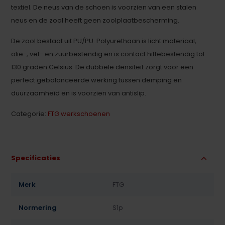
textiel. De neus van de schoen is voorzien van een stalen
neus en de zool heeft geen zoolplaatbescherming.
De zool bestaat uit PU/PU. Polyurethaan is licht materiaal,
olie-, vet- en zuurbestendig en is contact hittebestendig tot
130 graden Celsius. De dubbele densiteit zorgt voor een
perfect gebalanceerde werking tussen demping en
duurzaamheid en is voorzien van antislip.
Categorie:
FTG werkschoenen
Specificaties
Merk
FTG
Normering
S1p