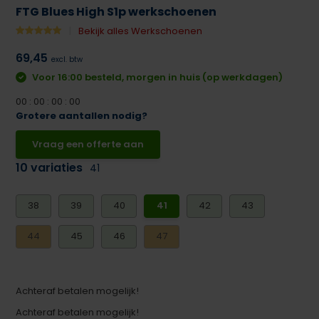
FTG Blues High S1p werkschoenen
Bekijk alles Werkschoenen
69,45
excl. btw
Voor 16:00 besteld, morgen in huis (op werkdagen)
0
0
:
0
0
:
0
0
:
0
0
Grotere aantallen nodig?
Vraag een offerte aan
10 variaties
41
38
39
40
41
42
43
44
45
46
47
Achteraf betalen mogelijk!
Achteraf betalen mogelijk!