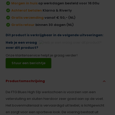
Morgen in huis
op werkdagen besteld voor 16:00u
Achteraf betalen
Klarna & Riverty
Gratis verzending
vanaf € 50,- (NL)
Gratis retour
binnen 30 dagen (NL)
Dit product is verkrijgbaar in de volgende uitvoeringen:
Heb je een vraag
over dit product?
Onze klantenservice helpt je graag verder!
Stuur een berichtje
Productomschrijving
De FTG Blues High S1p werkschoen is voorzien van een
vetersluiting en sluiten hierdoor zeer goed aan op de voet.
Het bovenmateriaal is vervaardigd uit textiel, is lichtgewicht
en zorgt voor een sportieve look. De voering bestaat uit