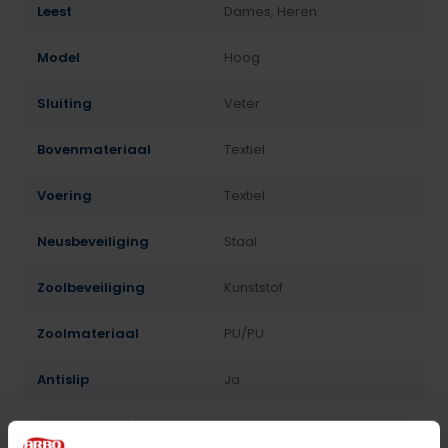
Leest
Dames, Heren
Model
Hoog
Sluiting
Veter
Bovenmateriaal
Textiel
Voering
Textiel
Neusbeveiliging
Staal
Zoolbeveiliging
Kunststof
Zoolmateriaal
PU/PU
Antislip
Ja
Overige specificaties
Antistatisch