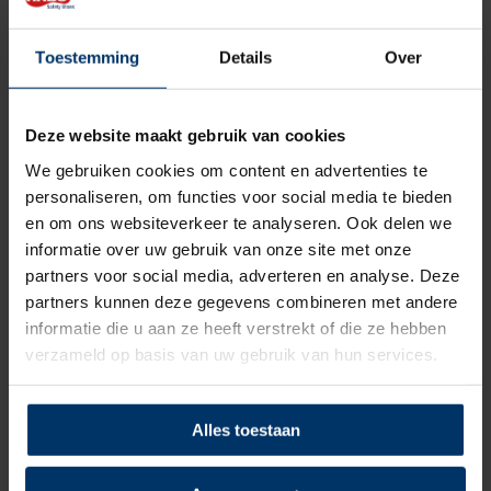
Kleur
Blauw
Toestemming
Details
Over
Beoordelingen
Deze website maakt gebruik van cookies
5
5
Gebaseerd op 3 beoordeling(en)
van
We gebruiken cookies om content en advertenties te
personaliseren, om functies voor social media te bieden
Schrijf je eigen review
en om ons websiteverkeer te analyseren. Ook delen we
informatie over uw gebruik van onze site met onze
partners voor social media, adverteren en analyse. Deze
5
van 5
partners kunnen deze gegevens combineren met andere
Super fijne schoen, niet te zwaar en ziet er ook super leuk uit!!
informatie die u aan ze heeft verstrekt of die ze hebben
verzameld op basis van uw gebruik van hun services.
Gepost door: Yvonne van Hemmen op 30 September 2024
Alles toestaan
5
van 5
Loopt net zo fijn als de originele Chuck Taylors van Converse.