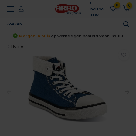
0
0
Incl.
Excl.
BTW
t
Morgen in huis
op werkdagen besteld voor 16:00u
Home