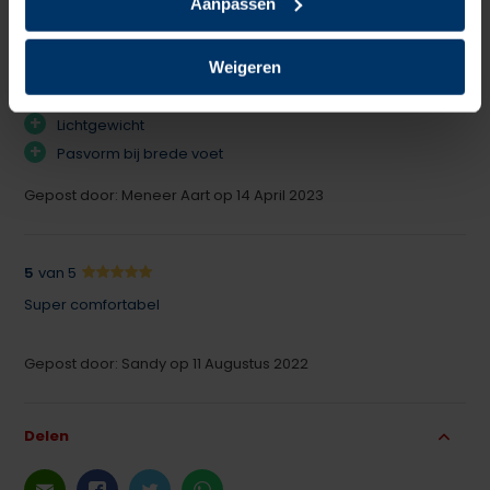
Aanpassen
Maar dan S3 veilig. Superlicht, lekker breed voorin en
bovendien krijg je er geen broeierige voeten in. Aanrader
Weigeren
dus!
+
Lichtgewicht
+
Pasvorm bij brede voet
Gepost door: Meneer Aart op 14 April 2023
5
van 5
Super comfortabel
Gepost door: Sandy op 11 Augustus 2022
Delen