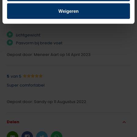
Maar dan S3 veilig. Superlicht, lekker breed voorin en
Weigeren
bovendien krijg je er geen broeierige voeten in. Aanrader
dus!
+
Lichtgewicht
+
Pasvorm bij brede voet
Gepost door: Meneer Aart op 14 April 2023
5
van 5
Super comfortabel
Gepost door: Sandy op 11 Augustus 2022
Delen