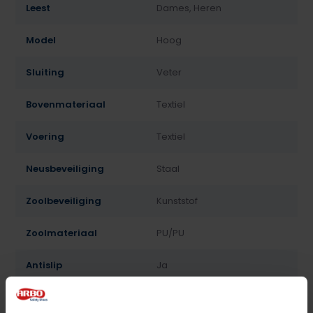
Leest
Dames, Heren
Model
Hoog
Sluiting
Veter
Bovenmateriaal
Textiel
Voering
Textiel
Neusbeveiliging
Staal
Zoolbeveiliging
Kunststof
Zoolmateriaal
PU/PU
Antislip
Ja
Overige specificaties
Antistatisch