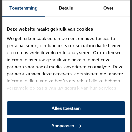
Kleur
Blauw
Toestemming
Details
Over
Beoordelingen
Deze website maakt gebruik van cookies
We gebruiken cookies om content en advertenties te
5
5
Gebaseerd op 3 beoordeling(en)
van
personaliseren, om functies voor social media te bieden
en om ons websiteverkeer te analyseren. Ook delen we
Schrijf je eigen review
informatie over uw gebruik van onze site met onze
partners voor social media, adverteren en analyse. Deze
partners kunnen deze gegevens combineren met andere
5
van 5
informatie die u aan ze heeft verstrekt of die ze hebben
Super fijne schoen, niet te zwaar en ziet er ook super leuk uit!!
verzameld op basis van uw gebruik van hun services.
Gepost door: Yvonne van Hemmen op 30 September 2024
Alles toestaan
5
van 5
Aanpassen
Loopt net zo fijn als de originele Chuck Taylors van Converse.