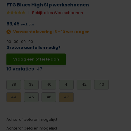
FTG Blues High S1p werkschoenen
Bekijk alles Werkschoenen
69,45
excl. btw
Verwachte levering: 5 - 10 werkdagen
0
0
:
0
0
:
0
0
:
0
0
Grotere aantallen nodig?
Vraag een offerte aan
10 variaties
47
38
39
40
41
42
43
44
45
46
47
Achteraf betalen mogelijk!
Achteraf betalen mogelijk!