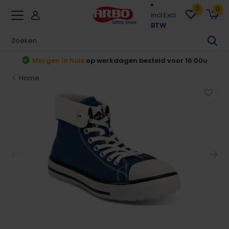
0
0
Incl.
Excl.
BTW
u
Achteraf betalen
Klarna & Riverty
Home