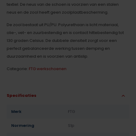
textiel. De neus van de schoen is voorzien van een stalen
neus en de zool heeft geen zoolplaatbescherming.
De zool bestaat uit PU/PU. Polyurethaan is licht materiaal,
olie-, vet- en zuurbestendig en is contact hittebestendig tot
130 graden Celsius. De dubbele densiteit zorgt voor een
perfect gebalanceerde werking tussen demping en
duurzaamheid en is voorzien van antislip.
Categorie:
FTG werkschoenen
Specificaties
Merk
FTG
Normering
S1p