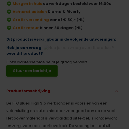
Morgen in huis
op werkdagen besteld voor 16:00u
Achteraf betalen
Klarna & Riverty
Gratis verzending
vanaf € 50,- (NL)
Gratis retour
binnen 30 dagen (NL)
Dit product is verkrijgbaar in de volgende uitvoeringen:
Heb je een vraag
over dit product?
Onze klantenservice helpt je graag verder!
Stuur een berichtje
Productomschrijving
De FTG Blues High S1p werkschoen is voorzien van een
vetersluiting en sluiten hierdoor zeer goed aan op de voet.
Het bovenmateriaal is vervaardigd uit textiel, is lichtgewicht
en zorgt voor een sportieve look. De voering bestaat uit