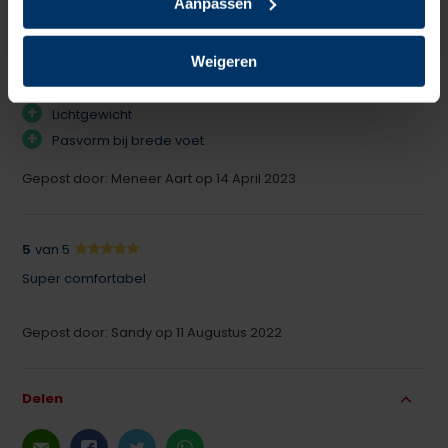
Aanpassen
Maar dan S3 veilig. Superlicht, lekker breed voorin en
bovendien krijg je er geen broeierige voeten in. Aanrader
Weigeren
dus!
+
Lichtgewicht
+
Pasvorm bij brede voet
Gepost door: Meneer Aart op 14 April 2023
5
van 5
Super comfortabel
Gepost door: Sandy op 11 Augustus 2022
Delen