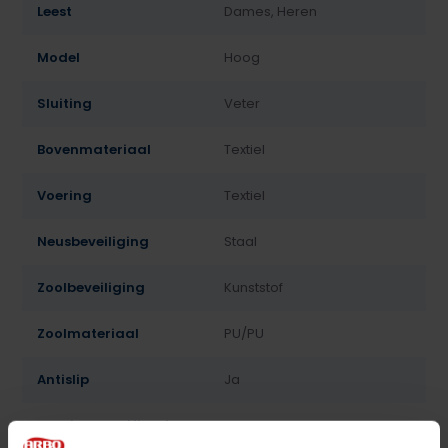
Leest
Dames, Heren
Model
Hoog
Sluiting
Veter
Bovenmateriaal
Textiel
Voering
Textiel
Neusbeveiliging
Staal
Zoolbeveiliging
Kunststof
Zoolmateriaal
PU/PU
Antislip
Ja
Overige specificaties
Antistatisch