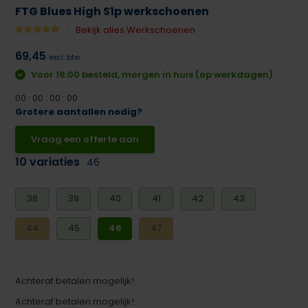
FTG Blues High S1p werkschoenen
Bekijk alles Werkschoenen
69,45
excl. btw
Voor 16:00 besteld, morgen in huis (op werkdagen)
0
0
:
0
0
:
0
0
:
0
0
Grotere aantallen nodig?
Vraag een offerte aan
10 variaties
46
38
39
40
41
42
43
44
45
46
47
Achteraf betalen mogelijk!
Achteraf betalen mogelijk!