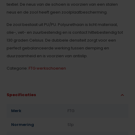
textiel. De neus van de schoen is voorzien van een stalen
neus en de zool heeft geen zoolplaatbescherming.
De zool bestaat uit PU/PU. Polyurethaan is licht materiaal,
olie-, vet- en zuurbestendig en is contact hittebestendig tot
130 graden Celsius. De dubbele densiteit zorgt voor een
perfect gebalanceerde werking tussen demping en
duurzaamheid en is voorzien van antislip.
Categorie:
FTG werkschoenen
Specificaties
Merk
FTG
Normering
S1p