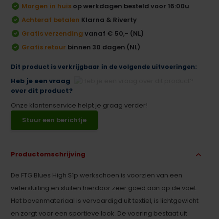
Morgen in huis
op werkdagen besteld voor 16:00u
Achteraf betalen
Klarna & Riverty
Gratis verzending
vanaf € 50,- (NL)
Gratis retour
binnen 30 dagen (NL)
Dit product is verkrijgbaar in de volgende uitvoeringen:
Heb je een vraag
over dit product?
Onze klantenservice helpt je graag verder!
Stuur een berichtje
Productomschrijving
De FTG Blues High S1p werkschoen is voorzien van een
vetersluiting en sluiten hierdoor zeer goed aan op de voet.
Het bovenmateriaal is vervaardigd uit textiel, is lichtgewicht
en zorgt voor een sportieve look. De voering bestaat uit