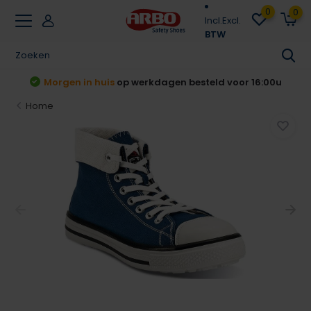
0
0
Incl.
Excl.
BTW
t
Morgen in huis
op werkdagen besteld voor 16:00u
Home