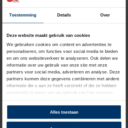
Kleur
Blauw
Toestemming
Details
Over
Beoordelingen
Deze website maakt gebruik van cookies
5
5
Gebaseerd op 3 beoordeling(en)
van
We gebruiken cookies om content en advertenties te
personaliseren, om functies voor social media te bieden
Schrijf je eigen review
en om ons websiteverkeer te analyseren. Ook delen we
informatie over uw gebruik van onze site met onze
partners voor social media, adverteren en analyse. Deze
5
van 5
partners kunnen deze gegevens combineren met andere
Super fijne schoen, niet te zwaar en ziet er ook super leuk uit!!
informatie die u aan ze heeft verstrekt of die ze hebben
verzameld op basis van uw gebruik van hun services.
Gepost door: Yvonne van Hemmen op 30 September 2024
Alles toestaan
5
van 5
Loopt net zo fijn als de originele Chuck Taylors van Converse.