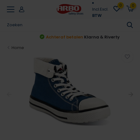
0
0
Incl.
Excl.
BTW
Achteraf betalen
Klarna & Riverty
Home