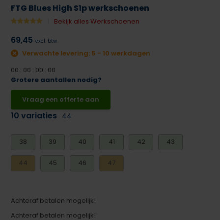
FTG Blues High S1p werkschoenen
Bekijk alles Werkschoenen
69,45
excl. btw
Verwachte levering: 5 - 10 werkdagen
0
0
:
0
0
:
0
0
:
0
0
Grotere aantallen nodig?
Vraag een offerte aan
10 variaties
44
38
39
40
41
42
43
44
45
46
47
Achteraf betalen mogelijk!
Achteraf betalen mogelijk!