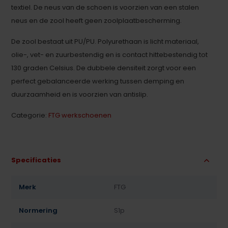
textiel. De neus van de schoen is voorzien van een stalen
neus en de zool heeft geen zoolplaatbescherming.
De zool bestaat uit PU/PU. Polyurethaan is licht materiaal,
olie-, vet- en zuurbestendig en is contact hittebestendig tot
130 graden Celsius. De dubbele densiteit zorgt voor een
perfect gebalanceerde werking tussen demping en
duurzaamheid en is voorzien van antislip.
Categorie:
FTG werkschoenen
Specificaties
Merk
FTG
Normering
S1p