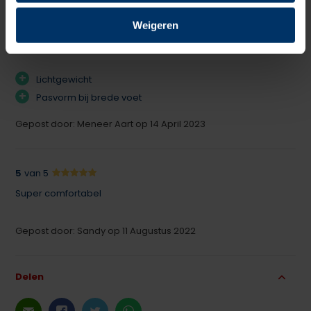
Maar dan S3 veilig. Superlicht, lekker breed voorin en
Weigeren
bovendien krijg je er geen broeierige voeten in. Aanrader
dus!
+
Lichtgewicht
+
Pasvorm bij brede voet
Gepost door: Meneer Aart op 14 April 2023
5
van 5
Super comfortabel
Gepost door: Sandy op 11 Augustus 2022
Delen