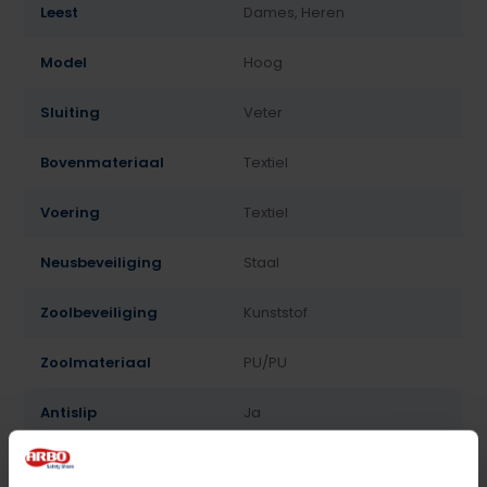
Leest
Dames, Heren
Model
Hoog
Sluiting
Veter
Bovenmateriaal
Textiel
Voering
Textiel
Neusbeveiliging
Staal
Zoolbeveiliging
Kunststof
Zoolmateriaal
PU/PU
Antislip
Ja
Overige specificaties
Antistatisch