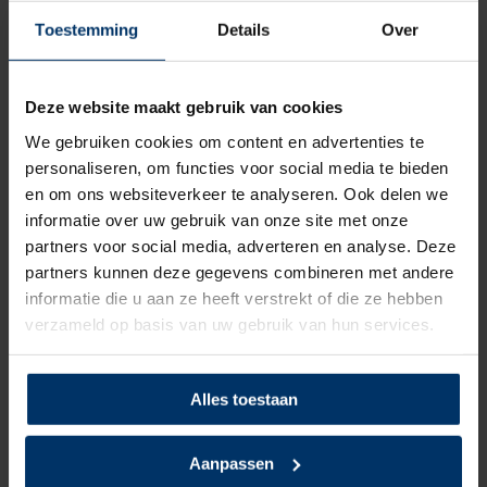
Kleur
Blauw
Toestemming
Details
Over
Beoordelingen
Deze website maakt gebruik van cookies
We gebruiken cookies om content en advertenties te
5
5
Gebaseerd op 3 beoordeling(en)
van
personaliseren, om functies voor social media te bieden
en om ons websiteverkeer te analyseren. Ook delen we
Schrijf je eigen review
informatie over uw gebruik van onze site met onze
partners voor social media, adverteren en analyse. Deze
partners kunnen deze gegevens combineren met andere
5
van 5
informatie die u aan ze heeft verstrekt of die ze hebben
Super fijne schoen, niet te zwaar en ziet er ook super leuk uit!!
verzameld op basis van uw gebruik van hun services.
Gepost door: Yvonne van Hemmen op 30 September 2024
Alles toestaan
5
van 5
Aanpassen
Loopt net zo fijn als de originele Chuck Taylors van Converse.