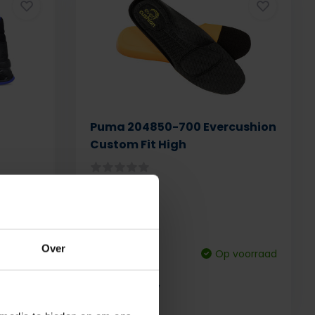
Puma 204850-700 Evercushion
Custom Fit High
Over
voorraad
Deliverytime
Op voorraad
9,95
excl. btw