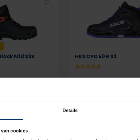
!
Black Mid S3S
HKS CPO 50 R S3
Details
Op voorraad
Deliverytime
Op 
144,50
btw
excl. btw
 van cookies