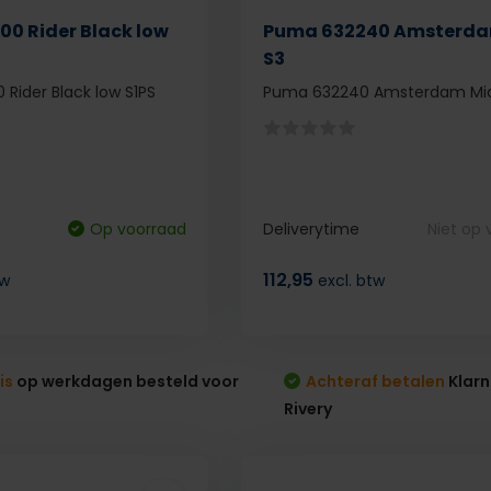
0 Rider Black low
Puma 632240 Amsterda
S3
Rider Black low S1PS
Puma 632240 Amsterdam Mid
Op voorraad
Deliverytime
Niet op
112,95
tw
excl. btw
is
op werkdagen besteld voor
Achteraf betalen
Klarn
Rivery