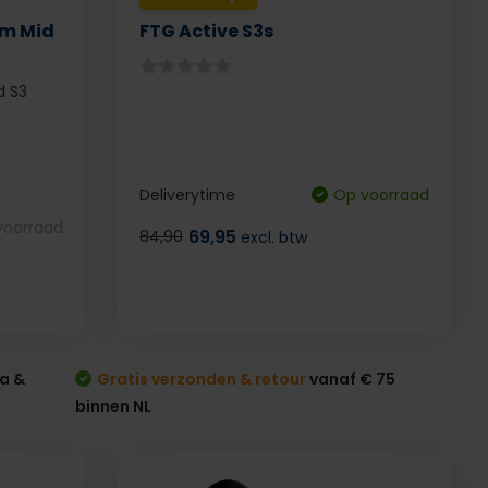
m Mid
FTG Active S3s
 S3
Deliverytime
Op voorraad
 voorraad
69,95
84,90
excl. btw
a &
Gratis verzonden & retour
vanaf € 75
binnen NL