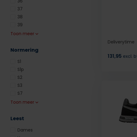
36
37
38
39
Toon meer
Deliverytime
Normering
131,95
excl. 
S1
S1p
S2
S3
S7
Toon meer
Leest
Dames