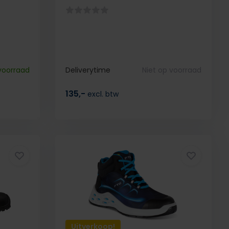
voorraad
Deliverytime
Niet op voorraad
135,-
excl. btw
Uitverkoop!