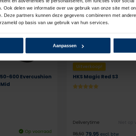
ent en advertenties te personaliseren, om functies voor social
. Ook delen we informatie over uw gebruik van onze site met on
e. Deze partners kunnen deze gegevens combineren met andere i
erzameld op basis van uw gebruik van hun services.
Aanpassen
Uitverkoop!
50-600 Evercushion
HKS Magic Red S3
 Mid
Deliverytime
Niet op
Op voorraad
79,95
116,50
excl. btw