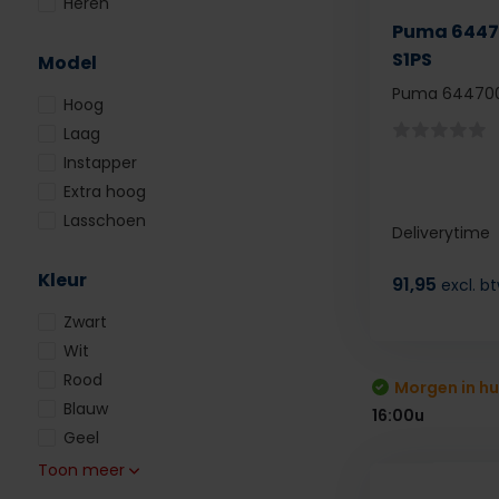
Heren
Puma 64470
S1PS
Model
Puma 644700 
Hoog
Laag
Instapper
Extra hoog
Lasschoen
Deliverytime
Kleur
91,95
excl. b
Zwart
Wit
Rood
Morgen in hu
Blauw
16:00u
Geel
Toon meer