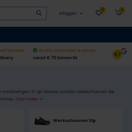
0
0
Inloggen
raf betalen
Gratis verzonden & retour
4,7
 Rivery
vanaf € 75 binnen NL
meebrengen. Er zijn diverse soorten werkschoenen die
anches.
Toon meer
Werkschoenen S1p