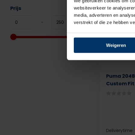
We gebruiken cookies om cont
Prijs
websiteverkeer te analyseren
media, adverteren en analys
-
verstrekt of die ze hebben v
Weigeren
Puma 2048
Custom Fit
Deliverytime