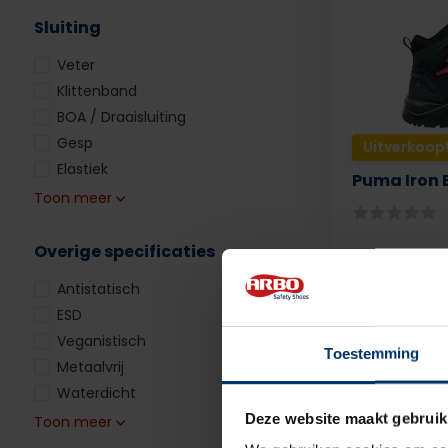
Sluiting
Veter
Klittenband
BOA / Draaisluiting
Gesp
Uitverkoop
Elastiek
Puma Iron 
Toon meer
Overige specificaties
Antistatisch
ESD
Veganistisch
Toestemming
Deliverytime
Metaalvrij
Waterdicht
119,95
excl. 
Deze website maakt gebruik
Toon meer