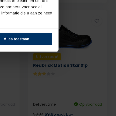
 media te bieden en om ons
ze partners voor social
nformatie die u aan ze heeft
Alles toestaan
Uitverkoop!
Redbrick Motion Star S1p
 voorraad
Deliverytime
Op voorraad
69,95
90,87
excl. btw