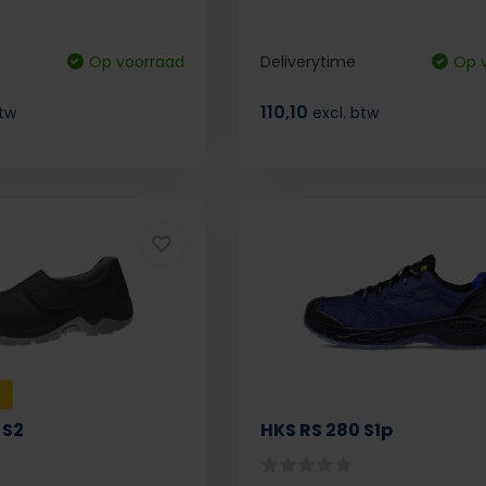
Op voorraad
Deliverytime
Op 
110,10
btw
excl. btw
!
 S2
HKS RS 280 S1p