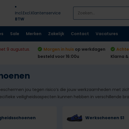
Incl.
Excl.
Klantenservice
BTW
es
Sale
Merken
Zakelijk
Contact
Vacatures
met 9 augustus.
Morgen in huis
op werkdagen
Achte
besteld voor 16:00u
Klarna &
hoenen
schermen jou tegen risico’s die jouw werkzaamheden met zich 
ecifieke veiligheidsaspecten kunnen hebben in verschillende br
igheidsschoenen
Werkschoenen S1