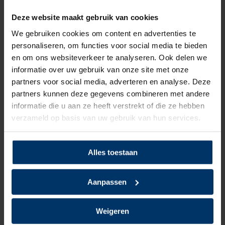
113,50
excl. btw
Deze website maakt gebruik van cookies
We gebruiken cookies om content en advertenties te
personaliseren, om functies voor social media te bieden
Puma 632250 Rio Black Mid S3
en om ons websiteverkeer te analyseren. Ook delen we
informatie over uw gebruik van onze site met onze
partners voor social media, adverteren en analyse. Deze
Deliverytime
partners kunnen deze gegevens combineren met andere
Op voorraad
informatie die u aan ze heeft verstrekt of die ze hebben
verzameld op basis van uw gebruik van hun services.
105,95
excl. btw
Alles toestaan
Sixton Peak Lugano S3
Aanpassen
Deliverytime
Weigeren
Op voorraad