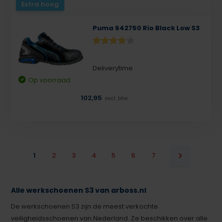
Extra hoog
Puma 642750 Rio Black Low S3
Deliverytime
Op voorraad
102,95
excl. btw
1
2
3
4
5
6
7
Alle werkschoenen S3 van arboss.nl
De werkschoenen S3 zijn de meest verkochte
veiligheidsschoenen van Nederland. Ze beschikken over alle