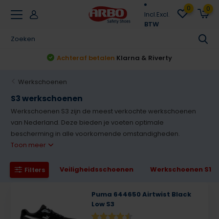
0
0
Incl.
Excl.
BTW
Achteraf betalen
Klarna & Riverty
Werkschoenen
S3 werkschoenen
Werkschoenen S3 zijn de meest verkochte werkschoenen
van Nederland. Deze bieden je voeten optimale
bescherming in alle voorkomende omstandigheden.
Toon meer
Veiligheidsschoenen
Werkschoenen S1
Filters
Puma 644650 Airtwist Black
Low S3