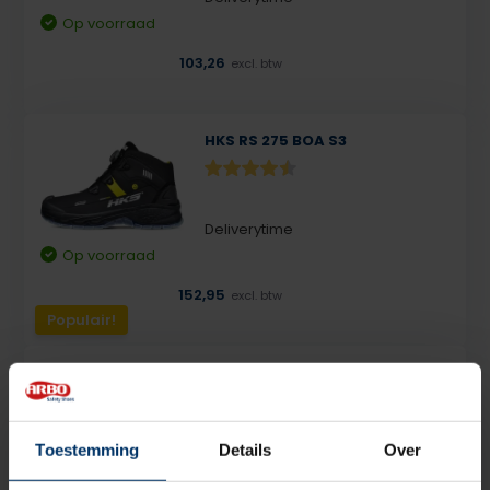
Op voorraad
103,26
excl. btw
HKS RS 275 BOA S3
Deliverytime
Op voorraad
152,95
excl. btw
Populair!
Sixton Peak Auckland Low S3
Toestemming
Details
Over
Deliverytime
Op voorraad