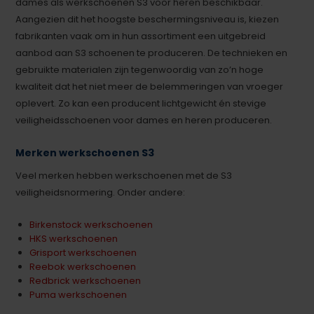
dames als werkschoenen S3 voor heren beschikbaar.
Aangezien dit het hoogste beschermingsniveau is, kiezen
fabrikanten vaak om in hun assortiment een uitgebreid
aanbod aan S3 schoenen te produceren. De technieken en
gebruikte materialen zijn tegenwoordig van zo’n hoge
kwaliteit dat het niet meer de belemmeringen van vroeger
oplevert. Zo kan een producent lichtgewicht én stevige
veiligheidsschoenen voor dames en heren produceren.
Merken werkschoenen S3
Veel merken hebben werkschoenen met de S3
veiligheidsnormering. Onder andere:
Birkenstock werkschoenen
HKS werkschoenen
Grisport werkschoenen
Reebok werkschoenen
Redbrick werkschoenen
Puma werkschoenen