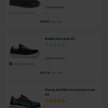
Deliverytime
Niet op voorraad
118,50
excl. btw
Redbrick Lena S3
Deliverytime
Op voorraad
86,74
excl. btw
Puma 643100 Crosstwist Low
S3