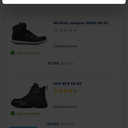
98,50
excl. btw
No Risk Jumper 6606.00 S3
Deliverytime
Op voorraad
97,69
excl. btw
HKS BFS 90 S3
Deliverytime
Op voorraad
146,50
excl. btw