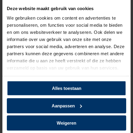
64,95
excl. btw
Deze website maakt gebruik van cookies
We gebruiken cookies om content en advertenties te
Elten 729901 Sensation XX10
personaliseren, om functies voor social media te bieden
Low S3
en om ons websiteverkeer te analyseren. Ook delen we
informatie over uw gebruik van onze site met onze
partners voor social media, adverteren en analyse. Deze
Deliverytime
partners kunnen deze gegevens combineren met andere
Op voorraad
informatie die u aan ze heeft verstrekt of die ze hebben
verzameld op basis van uw gebruik van hun services.
112,60
excl. btw
Alles toestaan
HKS BFS 20 S3
Aanpassen
Deliverytime
Op voorraad
Weigeren
129,95
excl. btw