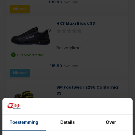
109,95
excl. btw
Nieuw!
HKS Maxi Black S3
Deliverytime
Op voorraad
115,50
excl. btw
Nieuw!
VM Footwear 2295 California
S3
Deliverytime
Toestemming
Details
Over
Niet op voorraad