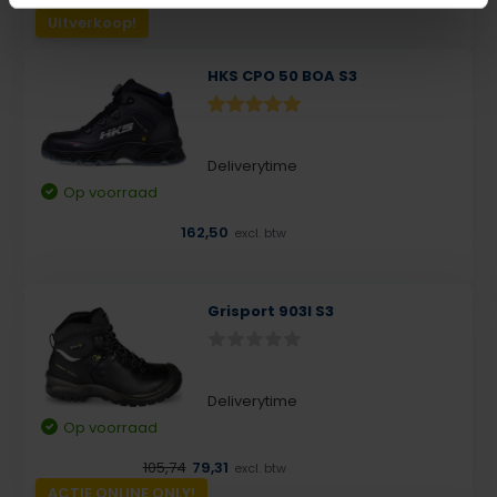
Uitverkoop!
HKS CPO 50 BOA S3
Deliverytime
Op voorraad
162,50
excl. btw
Grisport 903l S3
Deliverytime
Op voorraad
105,74
79,31
excl. btw
ACTIE ONLINE ONLY!