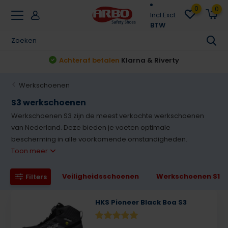
0
0
Incl.
Excl.
BTW
Achteraf betalen
Klarna & Riverty
Werkschoenen
S3 werkschoenen
Werkschoenen S3 zijn de meest verkochte werkschoenen
van Nederland. Deze bieden je voeten optimale
bescherming in alle voorkomende omstandigheden.
Toon meer
Veiligheidsschoenen
Werkschoenen S1
Filters
HKS Pioneer Black Boa S3