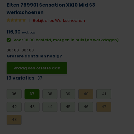
Elten 769901 Sensation XX10 Mid S3
werkschoenen
Bekijk alles Werkschoenen
116,30
excl. btw
Voor 16:00 besteld, morgen in huis (op werkdagen)
0
0
:
0
0
:
0
0
:
0
0
Grotere aantallen nodig?
Vraag een offerte aan
13 variaties
37
36
37
38
39
40
41
42
43
44
45
46
47
48