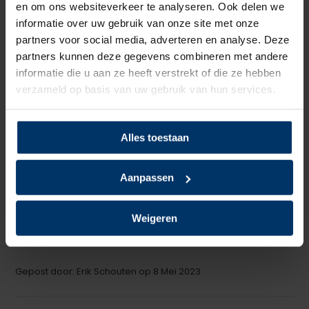
en om ons websiteverkeer te analyseren. Ook delen we
Schrijf je eigen review
informatie over uw gebruik van onze site met onze
partners voor social media, adverteren en analyse. Deze
5
van 5
partners kunnen deze gegevens combineren met andere
informatie die u aan ze heeft verstrekt of die ze hebben
Aanrader
verzameld op basis van uw gebruik van hun services.
+
Drukken niet en zijn lichter dan mijn andere schoenen
-
Nog geen minpunt bemerkt
Alles toestaan
Gepost door: Klaus op 3 November 2023
Aanpassen
5
van 5
De schoenen zijn heerlijk licht en hebben een goed voetbed
Weigeren
prima.
Gepost door: Erik Schouten op 8 Mei 2023