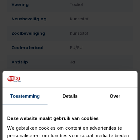
Voering
Textiel
Neusbeveiliging
Kunststof
Zoolbeveiliging
Kunststof
Zoolmateriaal
PU/PU
Antislip
Ja
Overige specificaties
Antistatisch, ESD
Kleur
Zwart
Toestemming
Details
Over
Beoordelingen
Deze website maakt gebruik van cookies
5
5
Gebaseerd op 2 beoordeling(en)
van
We gebruiken cookies om content en advertenties te
personaliseren, om functies voor social media te bieden