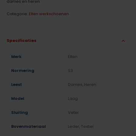
dames en heren.
Categorie:
Elten werkschoenen
Specificaties
Merk
Elten
Normering
S3
Leest
Dames, Heren
Model
Laag
Sluiting
Veter
Bovenmateriaal
Leder, Textiel