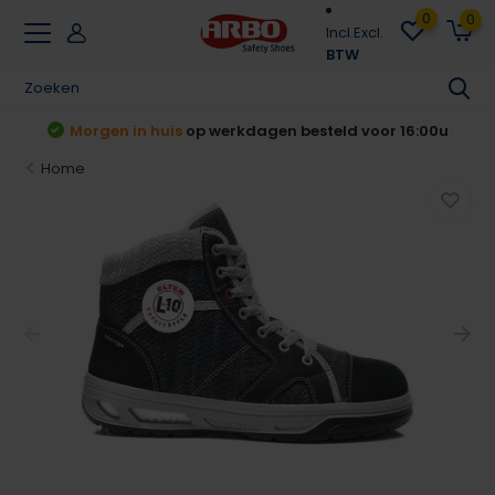
0
0
Incl.
Excl.
BTW
 voor 16:00u
Achteraf betalen
Klarna & Rivert
Home