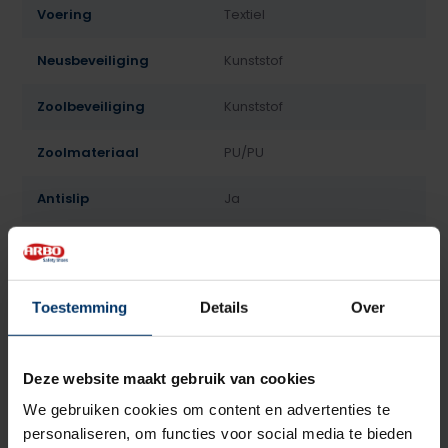
Voering
Textiel
Neusbeveiliging
Kunststof
Zoolbeveiliging
Kunststof
Zoolmateriaal
PU/PU
Antislip
Ja
Overige specificaties
Antistatisch, ESD
Kleur
Zwart
Toestemming
Details
Over
Beoordelingen
Deze website maakt gebruik van cookies
5
5
Gebaseerd op 2 beoordeling(en)
van
We gebruiken cookies om content en advertenties te
personaliseren, om functies voor social media te bieden