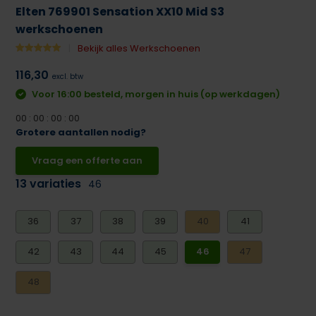
Elten 769901 Sensation XX10 Mid S3
werkschoenen
Bekijk alles Werkschoenen
116,30
excl. btw
Voor 16:00 besteld, morgen in huis (op werkdagen)
0
0
:
0
0
:
0
0
:
0
0
Grotere aantallen nodig?
Vraag een offerte aan
13 variaties
46
36
37
38
39
40
41
42
43
44
45
46
47
48