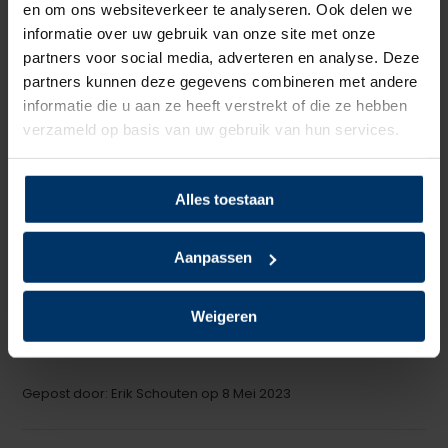
en om ons websiteverkeer te analyseren. Ook delen we
Schrijf je eigen review
informatie over uw gebruik van onze site met onze
partners voor social media, adverteren en analyse. Deze
5
van 5
partners kunnen deze gegevens combineren met andere
informatie die u aan ze heeft verstrekt of die ze hebben
Aanrader
verzameld op basis van uw gebruik van hun services.
+
Drukken niet en zijn lichter dan mijn andere schoenen
-
Nog geen minpunt bemerkt
Alles toestaan
Gepost door: Klaus op 3 November 2023
Aanpassen
5
van 5
De schoenen zijn heerlijk licht en hebben een goed voetbed
Weigeren
prima.
Gepost door: Erik Schouten op 8 Mei 2023