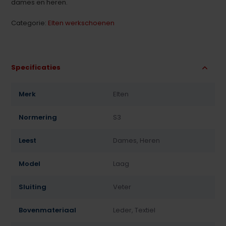
dames en heren.
Categorie:
Elten werkschoenen
Specificaties
Merk
Elten
Normering
S3
Leest
Dames, Heren
Model
Laag
Sluiting
Veter
Bovenmateriaal
Leder, Textiel