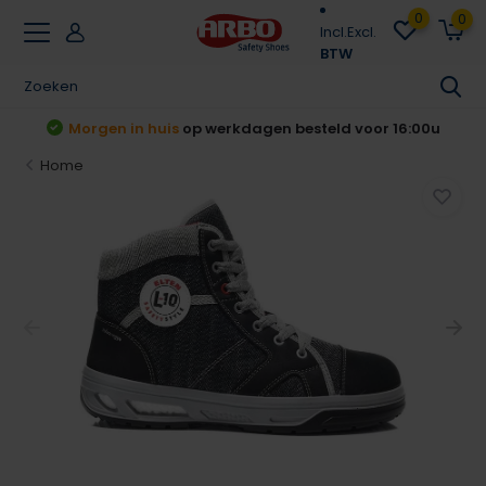
0
0
Incl.
Excl.
BTW
t
Morgen in huis
op werkdagen besteld voor 16:00u
Home