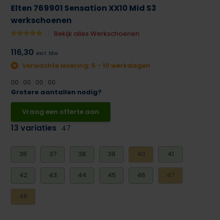
Elten 769901 Sensation XX10 Mid S3
werkschoenen
Bekijk alles Werkschoenen
116,30
excl. btw
Verwachte levering: 5 - 10 werkdagen
0
0
:
0
0
:
0
0
:
0
0
Grotere aantallen nodig?
Vraag een offerte aan
13 variaties
47
36
37
38
39
40
41
42
43
44
45
46
47
48