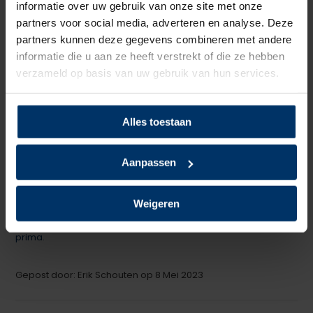
informatie over uw gebruik van onze site met onze
Schrijf je eigen review
partners voor social media, adverteren en analyse. Deze
partners kunnen deze gegevens combineren met andere
5
van 5
informatie die u aan ze heeft verstrekt of die ze hebben
verzameld op basis van uw gebruik van hun services.
Aanrader
+
Drukken niet en zijn lichter dan mijn andere schoenen
-
Alles toestaan
Nog geen minpunt bemerkt
Gepost door: Klaus op 3 November 2023
Aanpassen
5
van 5
Weigeren
De schoenen zijn heerlijk licht en hebben een goed voetbed
prima.
Gepost door: Erik Schouten op 8 Mei 2023