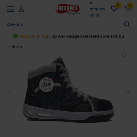
0
0
Incl.
Excl.
BTW
t
Morgen in huis
op werkdagen besteld voor 16:00u
Home