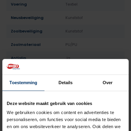
Voering
Textiel
Neusbeveiliging
Kunststof
Zoolbeveiliging
Kunststof
Zoolmateriaal
PU/PU
Antislip
Ja
Overige specificaties
Antistatisch, ESD
Toestemming
Details
Over
Kleur
Zwart
Beoordelingen
Deze website maakt gebruik van cookies
We gebruiken cookies om content en advertenties te
5
5
Gebaseerd op 2 beoordeling(en)
personaliseren, om functies voor social media te bieden
van
en om ons websiteverkeer te analyseren. Ook delen we