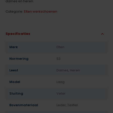
dames en heren.
Categorie:
Elten werkschoenen
Specificaties
Merk
Elten
Normering
S3
Leest
Dames, Heren
Model
Laag
Sluiting
Veter
Bovenmateriaal
Leder, Textiel