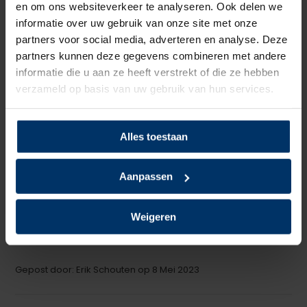
en om ons websiteverkeer te analyseren. Ook delen we
Schrijf je eigen review
informatie over uw gebruik van onze site met onze
partners voor social media, adverteren en analyse. Deze
5
van 5
partners kunnen deze gegevens combineren met andere
informatie die u aan ze heeft verstrekt of die ze hebben
Aanrader
verzameld op basis van uw gebruik van hun services.
+
Drukken niet en zijn lichter dan mijn andere schoenen
-
Nog geen minpunt bemerkt
Alles toestaan
Gepost door: Klaus op 3 November 2023
Aanpassen
5
van 5
De schoenen zijn heerlijk licht en hebben een goed voetbed
Weigeren
prima.
Gepost door: Erik Schouten op 8 Mei 2023