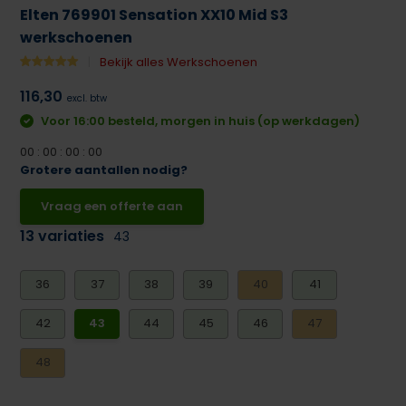
Elten 769901 Sensation XX10 Mid S3
werkschoenen
Bekijk alles Werkschoenen
116,30
excl. btw
Voor 16:00 besteld, morgen in huis (op werkdagen)
0
0
:
0
0
:
0
0
:
0
0
Grotere aantallen nodig?
Vraag een offerte aan
13 variaties
43
36
37
38
39
40
41
42
43
44
45
46
47
48