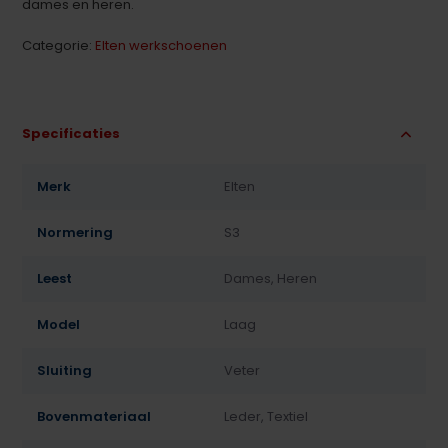
dames en heren.
Categorie:
Elten werkschoenen
Specificaties
Merk
Elten
Normering
S3
Leest
Dames, Heren
Model
Laag
Sluiting
Veter
Bovenmateriaal
Leder, Textiel