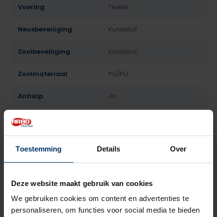
Voering
Textiel
Neusbeveiliging
Kunststof
Zoolbeveiliging
Kunststof
Zoolmateriaal
PU/PU
Antislip
Ja
Overige specificaties
Antistatisch, ESD
Kleur
Zwart
Toestemming
Details
Over
Beoordelingen
Deze website maakt gebruik van cookies
5
5
Gebaseerd op 2 beoordeling(en)
van
We gebruiken cookies om content en advertenties te
personaliseren, om functies voor social media te bieden