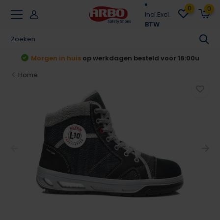
0
0
Incl.
Excl.
BTW
t
Morgen in huis
op werkdagen besteld voor 16:00u
Home