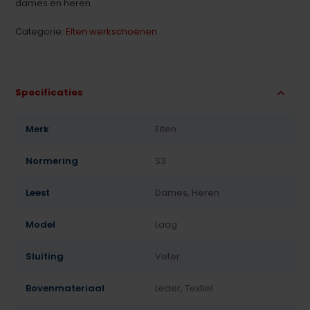
dames en heren.
Categorie:
Elten werkschoenen
Specificaties
Merk
Elten
Normering
S3
Leest
Dames, Heren
Model
Laag
Sluiting
Veter
Bovenmateriaal
Leder, Textiel