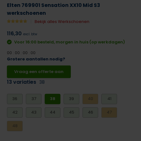
Elten 769901 Sensation XX10 Mid S3
werkschoenen
Bekijk alles Werkschoenen
116,30
excl. btw
Voor 16:00 besteld, morgen in huis (op werkdagen)
0
0
:
0
0
:
0
0
:
0
0
Grotere aantallen nodig?
Vraag een offerte aan
13 variaties
38
36
37
38
39
40
41
42
43
44
45
46
47
48