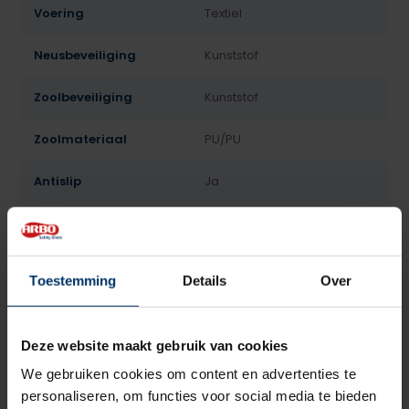
Voering
Textiel
Neusbeveiliging
Kunststof
Zoolbeveiliging
Kunststof
Zoolmateriaal
PU/PU
Antislip
Ja
Overige specificaties
Antistatisch, ESD
Kleur
Zwart
Toestemming
Details
Over
Beoordelingen
Deze website maakt gebruik van cookies
5
5
Gebaseerd op 2 beoordeling(en)
van
We gebruiken cookies om content en advertenties te
personaliseren, om functies voor social media te bieden