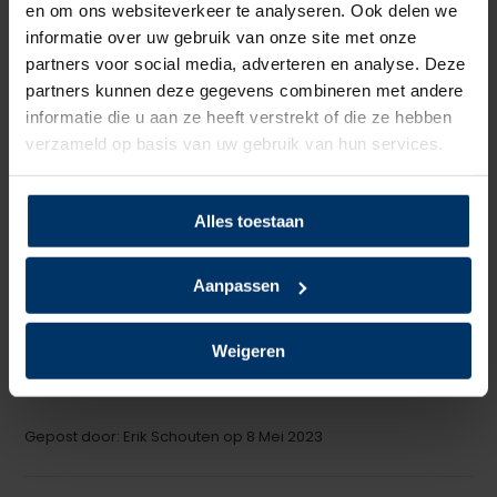
en om ons websiteverkeer te analyseren. Ook delen we
Schrijf je eigen review
informatie over uw gebruik van onze site met onze
partners voor social media, adverteren en analyse. Deze
5
van 5
partners kunnen deze gegevens combineren met andere
informatie die u aan ze heeft verstrekt of die ze hebben
Aanrader
verzameld op basis van uw gebruik van hun services.
+
Drukken niet en zijn lichter dan mijn andere schoenen
-
Nog geen minpunt bemerkt
Alles toestaan
Gepost door: Klaus op 3 November 2023
Aanpassen
5
van 5
De schoenen zijn heerlijk licht en hebben een goed voetbed
Weigeren
prima.
Gepost door: Erik Schouten op 8 Mei 2023