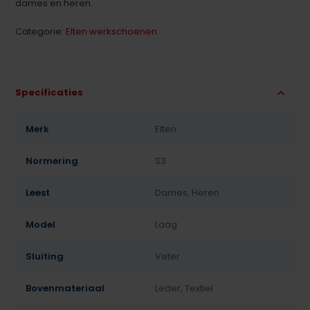
dames en heren.
Categorie:
Elten werkschoenen
Specificaties
Merk
Elten
Normering
S3
Leest
Dames, Heren
Model
Laag
Sluiting
Veter
Bovenmateriaal
Leder, Textiel