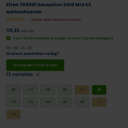
Elten 769901 Sensation XX10 Mid S3
werkschoenen
Bekijk alles Werkschoenen
116,30
excl. btw
Voor 16:00 besteld, morgen in huis (op werkdagen)
0
0
:
0
0
:
0
0
:
0
0
Grotere aantallen nodig?
Vraag een offerte aan
13 variaties
41
36
37
38
39
40
41
42
43
44
45
46
47
48