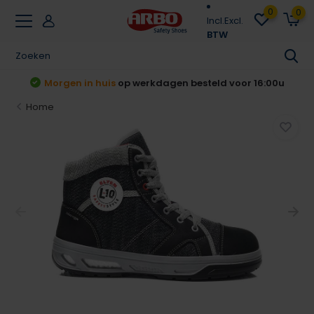
0
0
Incl.
Excl.
BTW
Achteraf betalen
Klarna & Riverty
Home