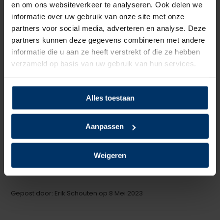
en om ons websiteverkeer te analyseren. Ook delen we
Schrijf je eigen review
informatie over uw gebruik van onze site met onze
partners voor social media, adverteren en analyse. Deze
5
van 5
partners kunnen deze gegevens combineren met andere
informatie die u aan ze heeft verstrekt of die ze hebben
Aanrader
verzameld op basis van uw gebruik van hun services.
+
Drukken niet en zijn lichter dan mijn andere schoenen
-
Nog geen minpunt bemerkt
Alles toestaan
Gepost door: Klaus op 3 November 2023
Aanpassen
5
van 5
De schoenen zijn heerlijk licht en hebben een goed voetbed
Weigeren
prima.
Gepost door: Erik Schouten op 8 Mei 2023