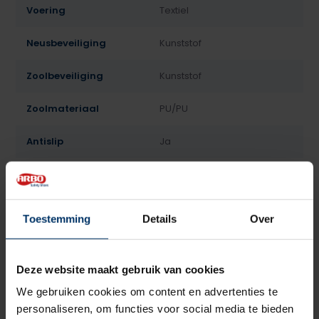
Voering
Textiel
Neusbeveiliging
Kunststof
Zoolbeveiliging
Kunststof
Zoolmateriaal
PU/PU
Antislip
Ja
Overige specificaties
Antistatisch, ESD
Kleur
Zwart
Toestemming
Details
Over
Beoordelingen
Deze website maakt gebruik van cookies
5
5
Gebaseerd op 2 beoordeling(en)
van
We gebruiken cookies om content en advertenties te
personaliseren, om functies voor social media te bieden